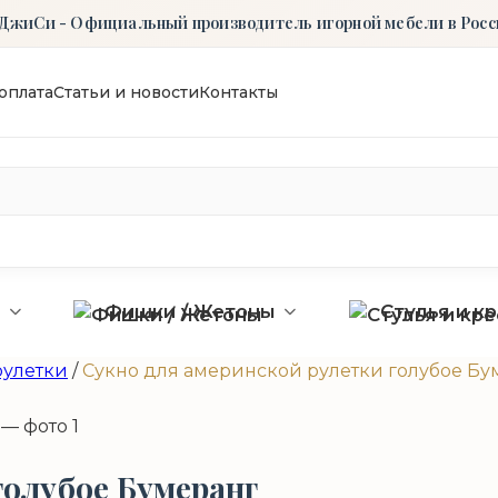
ДжиСи - Официальный производитель игорной мебели в Росс
оплата
Статьи и новости
Контакты
ы
Фишки / Жетоны
Стулья и к
рулетки
/
Сукно для америнской рулетки голубое Бу
голубое Бумеранг