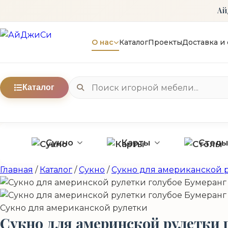
Ай
О нас
Каталог
Проекты
Доставка и 
Каталог
Сукно
Карты
Стол
Главная
/
Каталог
/
Сукно
/
Сукно для американской 
Сукно для американской рулетки
Сукно для америнской рулетки 