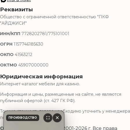
Реквизиты
Общество с ограниченной ответственностью "ПКФ
"АЙДЖИСИ"
ИНН/КПП
7728202781/775101001
ОГРН
1157746185630
ОКПО
41563212
ОКТМО
45907000000
Юридическая информация
Интернет-каталог мебели для казино.
Информация и цены, размещенные на сайте, не являются
публичной офертой (ст. 427 ГК РФ).
Точную стоимость товара необходимо уточнить у менеджера
×
по телефону.
ПРОИЗВОДСТВО
© ООО «ПКФ»АйДжиСи» 2001-2026 г. Все права