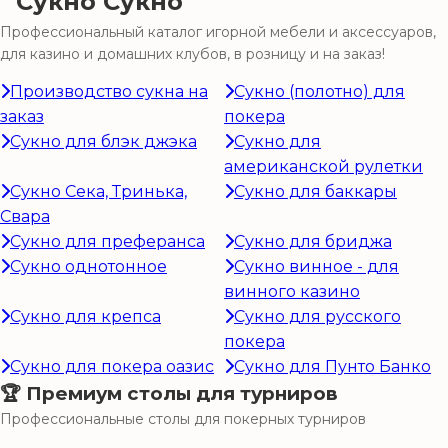
Сукно
Профессиональный каталог игорной мебели и аксессуаров,
для казино и домашних клубов, в розницу и на заказ!
Производство сукна на
Сукно (полотно) для
заказ
покера
Сукно для блэк джэка
Сукно для
американской рулетки
Сукно Сека, Тринька,
Сукно для баккары
Свара
Сукно для преферанса
Сукно для бриджа
Сукно однотонное
Сукно винное - для
винного казино
Сукно для крепса
Сукно для русского
покера
Сукно для покера оазис
Сукно для Пунто Банко
🏆 Премиум столы для турниров
Профессиональные столы для покерных турниров