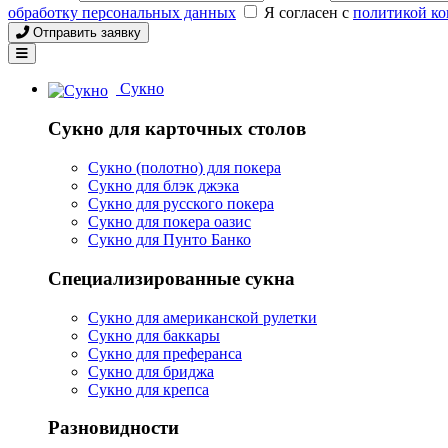
обработку персональных данных
Я согласен с
политикой к
Отправить заявку
Сукно
Сукно для карточных столов
Сукно (полотно) для покера
Сукно для блэк джэка
Сукно для русского покера
Сукно для покера оазис
Сукно для Пунто Банко
Специализированные сукна
Сукно для американской рулетки
Сукно для баккары
Сукно для преферанса
Сукно для бриджа
Сукно для крепса
Разновидности