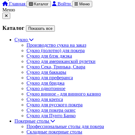
Главная
Войти
Каталог
Меню
Меню
Каталог
Показать все
Сукно
Производство сукна на заказ
Сукно (полотно) для покера
Сукно для блэк джэка
Сукно для американской рулетки
Сукно Сека, Тринька, Свара
Сукно для баккары
Сукно для преферанса
Сукно для бриджа
Сукно однотонное
Сукно винное - для винного казино
Сукно для крепса
Сукно для русского покера
Сукно для покера оазис
Сукно для Пунто Банко
Покерные столы
Профессиональные столы для покера
Складные покерные столы