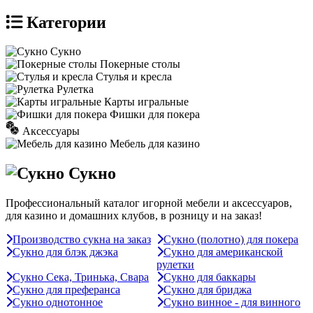
Категории
Сукно
Покерные столы
Стулья и кресла
Рулетка
Карты игральные
Фишки для покера
Аксессуары
Мебель для казино
Сукно
Профессиональный каталог игорной мебели и аксессуаров,
для казино и домашних клубов, в розницу и на заказ!
Производство сукна на заказ
Сукно (полотно) для покера
Сукно для блэк джэка
Сукно для американской
рулетки
Сукно Сека, Тринька, Свара
Сукно для баккары
Сукно для преферанса
Сукно для бриджа
Сукно однотонное
Сукно винное - для винного