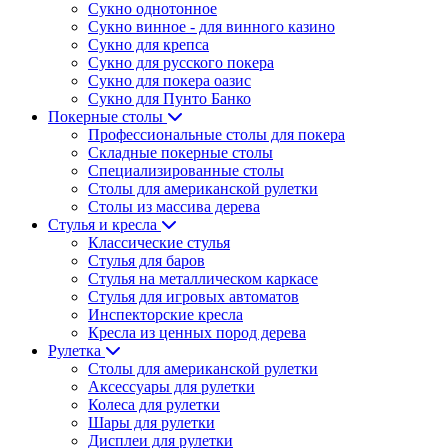
Сукно однотонное
Сукно винное - для винного казино
Сукно для крепса
Сукно для русского покера
Сукно для покера оазис
Сукно для Пунто Банко
Покерные столы
Профессиональные столы для покера
Складные покерные столы
Специализированные столы
Столы для американской рулетки
Столы из массива дерева
Стулья и кресла
Классические стулья
Стулья для баров
Стулья на металлическом каркасе
Стулья для игровых автоматов
Инспекторские кресла
Кресла из ценных пород дерева
Рулетка
Столы для американской рулетки
Аксессуары для рулетки
Колеса для рулетки
Шары для рулетки
Дисплеи для рулетки