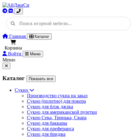
Главная
Каталог
Корзина
Войти
Меню
Меню
Каталог
Показать все
Сукно
Производство сукна на заказ
Сукно (полотно) для покера
Сукно для блэк джэка
Сукно для американской рулетки
Сукно Сека, Тринька, Свара
Сукно для баккары
Сукно для преферанса
Сукно для бриджа