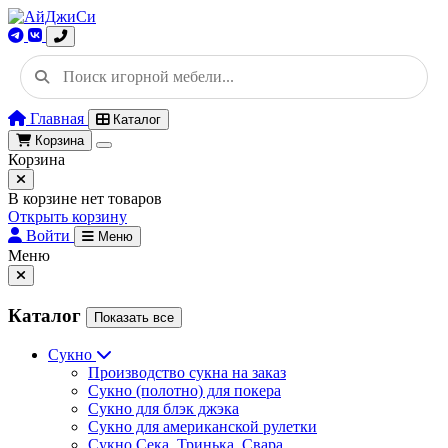
Главная
Каталог
Корзина
Корзина
В корзине нет товаров
Открыть корзину
Войти
Меню
Меню
Каталог
Показать все
Сукно
Производство сукна на заказ
Сукно (полотно) для покера
Сукно для блэк джэка
Сукно для американской рулетки
Сукно Сека, Тринька, Свара