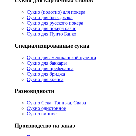
Сукно для карточных столов
Сукно (полотно) для покера
Сукно для блэк джэка
Сукно для русского покера
Сукно для покера оазис
Сукно для Пунто Банко
Специализированные сукна
Сукно для американской рулетки
Сукно для баккары
Сукно для преферанса
Сукно для бриджа
Сукно для крепса
Разновидности
Сукно Сека, Тринька, Свара
Сукно однотонное
Сукно винное
Производство на заказ