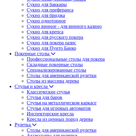
Сукно для баккары
Сукно для преферанса
Сукно для бриджа
Сукно однотонное
Сукно винное - для винного казино
Сукно для крепса
Сукно для русского покера
Сукно для покера оазис
Сукно для Пунто Банко
Покерные столы
Профессиональные столы для покера
Складные покерные столы
Специализированные столы
Столы для американской рулетки
Столы из массива дерева
Стулья и кресла
Классические стулья
Стулья для баров
Стулья на металлическом каркасе
Стулья для игровых автоматов
Инспекторские кресла
Кресла из ценных пород дерева
Рулетка
Столы для американской рулетки
Аксессуары для рулетки