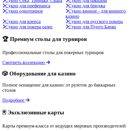
Сукно Сека, Тринька, Свара
Сукно для баккары
Сукно для преферанса
Сукно для бриджа
Сукно однотонное
Сукно винное - для винного
казино
Сукно для крепса
Сукно для русского покера
Сукно для покера оазис
Сукно для Пунто Банко
🏆 Премиум столы для турниров
Профессиональные столы для покерных турниров
Смотреть коллекцию
🎲 Оборудование для казино
Полное оснащение для казино: от рулеток до баккарных
столов
Подробнее
🃏 Эксклюзивные карты
Карты премиум-класса от ведущих мировых производителей