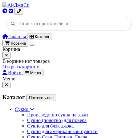
Главная
Каталог
Корзина
Корзина
В корзине нет товаров
Открыть корзину
Войти
Меню
Меню
Каталог
Показать все
Сукно
Производство сукна на заказ
Сукно (полотно) для покера
Сукно для блэк джэка
Сукно для американской рулетки
Сукно Сека, Тринька, Свара