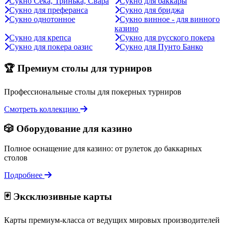
Сукно Сека, Тринька, Свара
Сукно для баккары
Сукно для преферанса
Сукно для бриджа
Сукно однотонное
Сукно винное - для винного
казино
Сукно для крепса
Сукно для русского покера
Сукно для покера оазис
Сукно для Пунто Банко
🏆 Премиум столы для турниров
Профессиональные столы для покерных турниров
Смотреть коллекцию
🎲 Оборудование для казино
Полное оснащение для казино: от рулеток до баккарных
столов
Подробнее
🃏 Эксклюзивные карты
Карты премиум-класса от ведущих мировых производителей