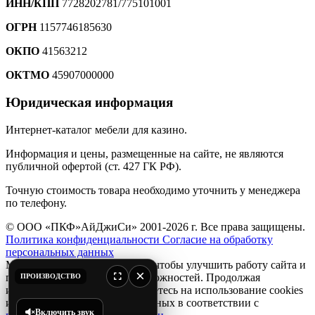
ИНН/КПП
7728202781/775101001
ОГРН
1157746185630
ОКПО
41563212
ОКТМО
45907000000
Юридическая информация
Интернет-каталог мебели для казино.
Информация и цены, размещенные на сайте, не являются
публичной офертой (ст. 427 ГК РФ).
Точную стоимость товара необходимо уточнить у менеджера
по телефону.
© ООО «ПКФ»АйДжиСи» 2001-2026 г. Все права защищены.
Политика конфиденциальности
Согласие на обработку
персональных данных
Мы используем файлы
cookie
, чтобы улучшить работу сайта и
×
предоставить вам больше возможностей. Продолжая
ПРОИЗВОДСТВО
использовать сайт, вы соглашаетесь на использование cookies
и обработку персональных данных в соответствии с
Включить звук