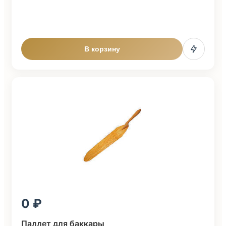
В корзину
0
Паллет для баккары