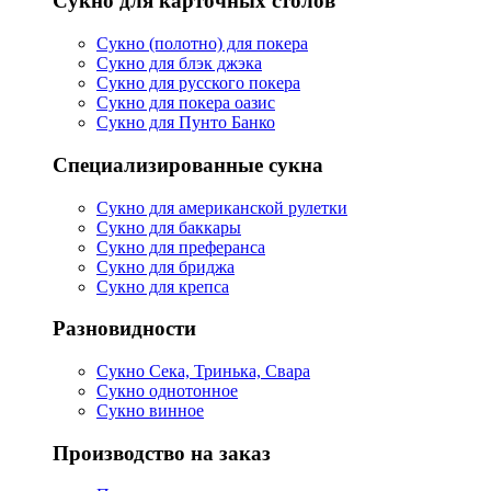
Сукно для карточных столов
Сукно (полотно) для покера
Сукно для блэк джэка
Сукно для русского покера
Сукно для покера оазис
Сукно для Пунто Банко
Специализированные сукна
Сукно для американской рулетки
Сукно для баккары
Сукно для преферанса
Сукно для бриджа
Сукно для крепса
Разновидности
Сукно Сека, Тринька, Свара
Сукно однотонное
Сукно винное
Производство на заказ