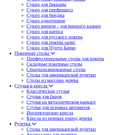
Сукно для баккары
Сукно для преферанса
Сукно для бриджа
Сукно однотонное
Сукно винное - для винного казино
Сукно для крепса
Сукно для русского покера
Сукно для покера оазис
Сукно для Пунто Банко
Покерные столы
Профессиональные столы для покера
Складные покерные столы
Специализированные столы
Столы для американской рулетки
Столы из массива дерева
Стулья и кресла
Классические стулья
Стулья для баров
Стулья на металлическом каркасе
Стулья для игровых автоматов
Инспекторские кресла
Кресла из ценных пород дерева
Рулетка
Столы для американской рулетки
Аксессуары для рулетки