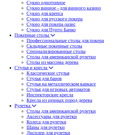
Сукно однотонное
Сукно винное - для винного казино
Сукно для крепса
Сукно для русского покера
Сукно для покера оазис
Сукно для Пунто Банко
Покерные столы
Профессиональные столы для покера
Складные покерные столы
Специализированные столы
Столы для американской рулетки
Столы из массива дерева
Стулья и кресла
Классические стулья
Стулья для баров
Стулья на металлическом каркасе
Стулья для игровых автоматов
Инспекторские кресла
Кресла из ценных пород дерева
Рулетка
Столы для американской рулетки
Аксессуары для рулетки
Колеса для рулетки
Шары для рулетки
Дисплеи для рулетки