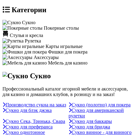
Категории
Сукно
Покерные столы
Стулья и кресла
Рулетка
Карты игральные
Фишки для покера
Аксессуары
Мебель для казино
Сукно
Профессиональный каталог игорной мебели и аксессуаров,
для казино и домашних клубов, в розницу и на заказ!
Производство сукна на заказ
Сукно (полотно) для покера
Сукно для блэк джэка
Сукно для американской
рулетки
Сукно Сека, Тринька, Свара
Сукно для баккары
Сукно для преферанса
Сукно для бриджа
Сукно однотонное
Сукно винное - для винного