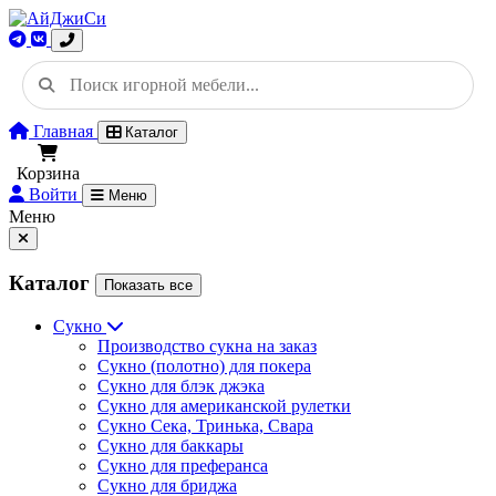
Главная
Каталог
Корзина
Войти
Меню
Меню
Каталог
Показать все
Сукно
Производство сукна на заказ
Сукно (полотно) для покера
Сукно для блэк джэка
Сукно для американской рулетки
Сукно Сека, Тринька, Свара
Сукно для баккары
Сукно для преферанса
Сукно для бриджа