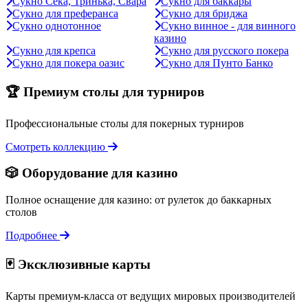
Сукно Сека, Тринька, Свара
Сукно для баккары
Сукно для преферанса
Сукно для бриджа
Сукно однотонное
Сукно винное - для винного
казино
Сукно для крепса
Сукно для русского покера
Сукно для покера оазис
Сукно для Пунто Банко
🏆 Премиум столы для турниров
Профессиональные столы для покерных турниров
Смотреть коллекцию
🎲 Оборудование для казино
Полное оснащение для казино: от рулеток до баккарных
столов
Подробнее
🃏 Эксклюзивные карты
Карты премиум-класса от ведущих мировых производителей