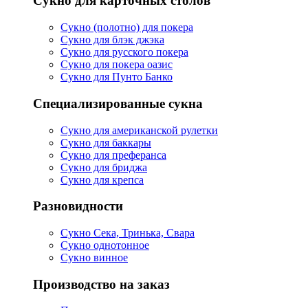
Сукно для карточных столов
Сукно (полотно) для покера
Сукно для блэк джэка
Сукно для русского покера
Сукно для покера оазис
Сукно для Пунто Банко
Специализированные сукна
Сукно для американской рулетки
Сукно для баккары
Сукно для преферанса
Сукно для бриджа
Сукно для крепса
Разновидности
Сукно Сека, Тринька, Свара
Сукно однотонное
Сукно винное
Производство на заказ