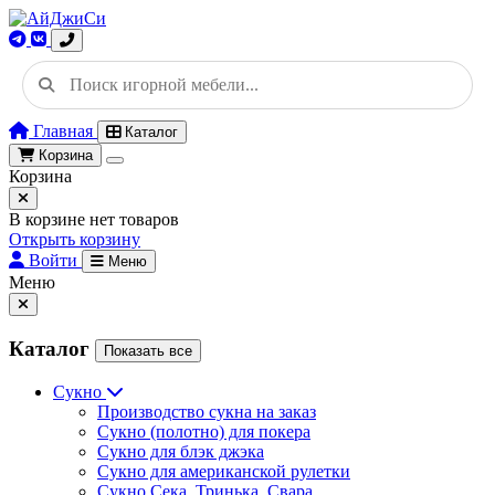
Главная
Каталог
Корзина
Корзина
В корзине нет товаров
Открыть корзину
Войти
Меню
Меню
Каталог
Показать все
Сукно
Производство сукна на заказ
Сукно (полотно) для покера
Сукно для блэк джэка
Сукно для американской рулетки
Сукно Сека, Тринька, Свара