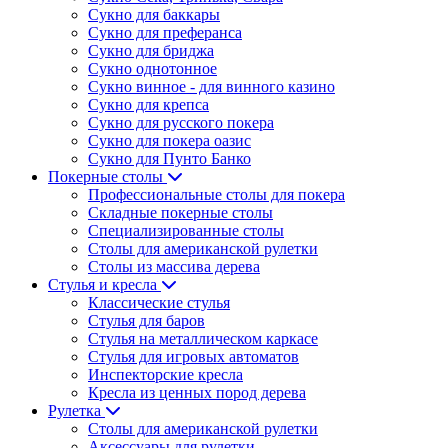
Сукно для баккары
Сукно для преферанса
Сукно для бриджа
Сукно однотонное
Сукно винное - для винного казино
Сукно для крепса
Сукно для русского покера
Сукно для покера оазис
Сукно для Пунто Банко
Покерные столы
Профессиональные столы для покера
Складные покерные столы
Специализированные столы
Столы для американской рулетки
Столы из массива дерева
Стулья и кресла
Классические стулья
Стулья для баров
Стулья на металлическом каркасе
Стулья для игровых автоматов
Инспекторские кресла
Кресла из ценных пород дерева
Рулетка
Столы для американской рулетки
Аксессуары для рулетки