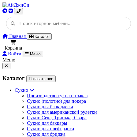
Главная
Каталог
Корзина
Войти
Меню
Меню
Каталог
Показать все
Сукно
Производство сукна на заказ
Сукно (полотно) для покера
Сукно для блэк джэка
Сукно для американской рулетки
Сукно Сека, Тринька, Свара
Сукно для баккары
Сукно для преферанса
Сукно для бриджа