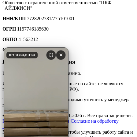
Общество с ограниченной ответственностью "ПКФ
"АЙДЖИСИ"
ИНН/КПП
7728202781/775101001
ОГРН
1157746185630
ОКПО
41563212
ОКТМО
45907000000
×
ПРОИЗВОДСТВО
Юридическая информация
Интернет-каталог мебели для казино.
Информация и цены, размещенные на сайте, не являются
публичной офертой (ст. 427 ГК РФ).
Точную стоимость товара необходимо уточнить у менеджера
по телефону.
© ООО «ПКФ»АйДжиСи» 2001-2026 г. Все права защищены.
Политика конфиденциальности
Согласие на обработку
персональных данных
Мы используем файлы
cookie
, чтобы улучшить работу сайта и