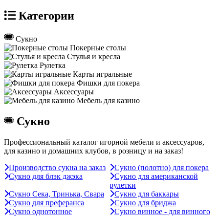
Категории
Сукно
Покерные столы
Стулья и кресла
Рулетка
Карты игральные
Фишки для покера
Аксессуары
Мебель для казино
Сукно
Профессиональный каталог игорной мебели и аксессуаров,
для казино и домашних клубов, в розницу и на заказ!
Производство сукна на заказ
Сукно (полотно) для покера
Сукно для блэк джэка
Сукно для американской
рулетки
Сукно Сека, Тринька, Свара
Сукно для баккары
Сукно для преферанса
Сукно для бриджа
Сукно однотонное
Сукно винное - для винного