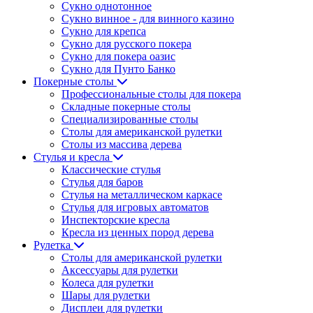
Сукно однотонное
Сукно винное - для винного казино
Сукно для крепса
Сукно для русского покера
Сукно для покера оазис
Сукно для Пунто Банко
Покерные столы
Профессиональные столы для покера
Складные покерные столы
Специализированные столы
Столы для американской рулетки
Столы из массива дерева
Стулья и кресла
Классические стулья
Стулья для баров
Стулья на металлическом каркасе
Стулья для игровых автоматов
Инспекторские кресла
Кресла из ценных пород дерева
Рулетка
Столы для американской рулетки
Аксессуары для рулетки
Колеса для рулетки
Шары для рулетки
Дисплеи для рулетки