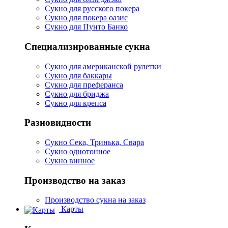
Сукно для русского покера
Сукно для покера оазис
Сукно для Пунто Банко
Специализированные сукна
Сукно для американской рулетки
Сукно для баккары
Сукно для преферанса
Сукно для бриджа
Сукно для крепса
Разновидности
Сукно Сека, Тринька, Свара
Сукно однотонное
Сукно винное
Производство на заказ
Производство сукна на заказ
Карты