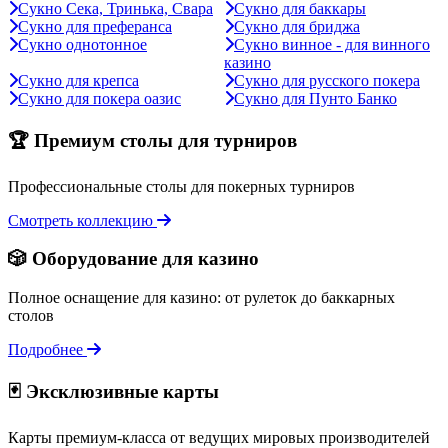
Сукно Сека, Тринька, Свара
Сукно для баккары
Сукно для преферанса
Сукно для бриджа
Сукно однотонное
Сукно винное - для винного
казино
Сукно для крепса
Сукно для русского покера
Сукно для покера оазис
Сукно для Пунто Банко
🏆 Премиум столы для турниров
Профессиональные столы для покерных турниров
Смотреть коллекцию
🎲 Оборудование для казино
Полное оснащение для казино: от рулеток до баккарных
столов
Подробнее
🃏 Эксклюзивные карты
Карты премиум-класса от ведущих мировых производителей