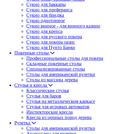
Сукно для баккары
Сукно для преферанса
Сукно для бриджа
Сукно однотонное
Сукно винное - для винного казино
Сукно для крепса
Сукно для русского покера
Сукно для покера оазис
Сукно для Пунто Банко
Покерные столы
Профессиональные столы для покера
Складные покерные столы
Специализированные столы
Столы для американской рулетки
Столы из массива дерева
Стулья и кресла
Классические стулья
Стулья для баров
Стулья на металлическом каркасе
Стулья для игровых автоматов
Инспекторские кресла
Кресла из ценных пород дерева
Рулетка
Столы для американской рулетки
Аксессуары для рулетки