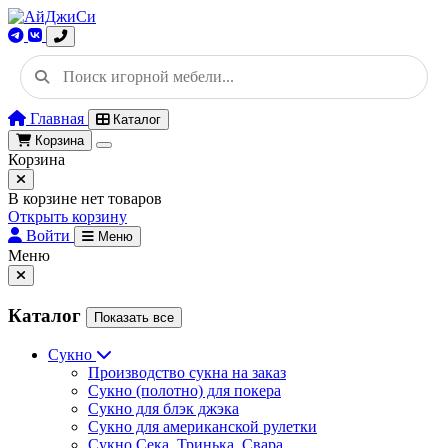
Главная
Каталог
Корзина
Корзина
В корзине нет товаров
Открыть корзину
Войти
Меню
Меню
Каталог
Показать все
Сукно
Производство сукна на заказ
Сукно (полотно) для покера
Сукно для блэк джэка
Сукно для американской рулетки
Сукно Сека, Тринька, Свара