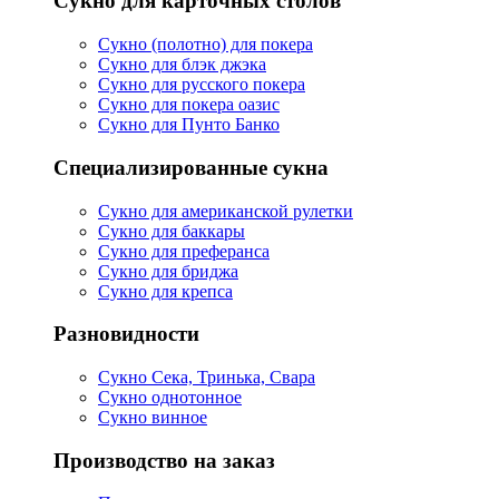
Сукно для карточных столов
Сукно (полотно) для покера
Сукно для блэк джэка
Сукно для русского покера
Сукно для покера оазис
Сукно для Пунто Банко
Специализированные сукна
Сукно для американской рулетки
Сукно для баккары
Сукно для преферанса
Сукно для бриджа
Сукно для крепса
Разновидности
Сукно Сека, Тринька, Свара
Сукно однотонное
Сукно винное
Производство на заказ