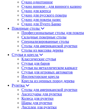
Сукно однотонное
Сукно винное - для винного казино
Сукно для крепса
Сукно для русского покера
Сукно для покера оазис
Сукно для Пунто Банко
Покерные столы
Профессиональные столы для покера
Складные покерные столы
Специализированные столы
Столы для американской рулетки
Столы из массива дерева
Стулья и кресла
Классические стулья
Стулья для баров
Стулья на металлическом каркасе
Стулья для игровых автоматов
Инспекторские кресла
Кресла из ценных пород дерева
Рулетка
Столы для американской рулетки
Аксессуары для рулетки
Колеса для рулетки
Шары для рулетки
Дисплеи для рулетки