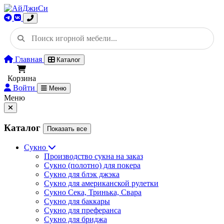
Главная
Каталог
Корзина
Войти
Меню
Меню
Каталог
Показать все
Сукно
Производство сукна на заказ
Сукно (полотно) для покера
Сукно для блэк джэка
Сукно для американской рулетки
Сукно Сека, Тринька, Свара
Сукно для баккары
Сукно для преферанса
Сукно для бриджа