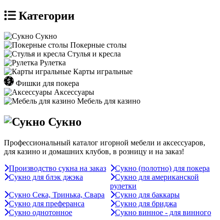
Категории
Сукно
Покерные столы
Стулья и кресла
Рулетка
Карты игральные
Фишки для покера
Аксессуары
Мебель для казино
Сукно
Профессиональный каталог игорной мебели и аксессуаров,
для казино и домашних клубов, в розницу и на заказ!
Производство сукна на заказ
Сукно (полотно) для покера
Сукно для блэк джэка
Сукно для американской
рулетки
Сукно Сека, Тринька, Свара
Сукно для баккары
Сукно для преферанса
Сукно для бриджа
Сукно однотонное
Сукно винное - для винного