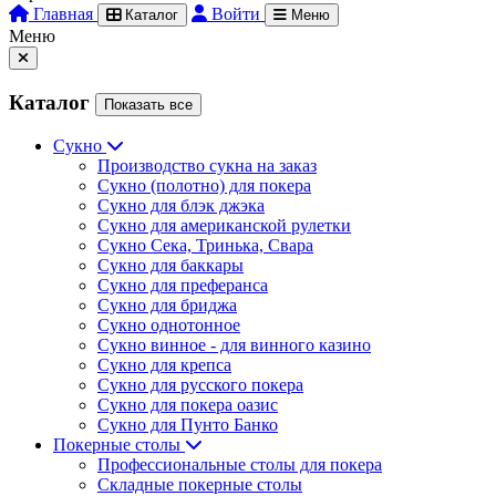
Главная
Войти
Каталог
Меню
Меню
Каталог
Показать все
Сукно
Производство сукна на заказ
Сукно (полотно) для покера
Сукно для блэк джэка
Сукно для американской рулетки
Сукно Сека, Тринька, Свара
Сукно для баккары
Сукно для преферанса
Сукно для бриджа
Сукно однотонное
Сукно винное - для винного казино
Сукно для крепса
Сукно для русского покера
Сукно для покера оазис
Сукно для Пунто Банко
Покерные столы
Профессиональные столы для покера
Складные покерные столы