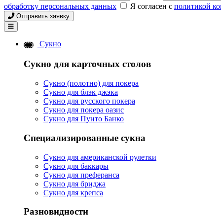
обработку персональных данных
Я согласен с
политикой к
Отправить заявку
Сукно
Сукно для карточных столов
Сукно (полотно) для покера
Сукно для блэк джэка
Сукно для русского покера
Сукно для покера оазис
Сукно для Пунто Банко
Специализированные сукна
Сукно для американской рулетки
Сукно для баккары
Сукно для преферанса
Сукно для бриджа
Сукно для крепса
Разновидности