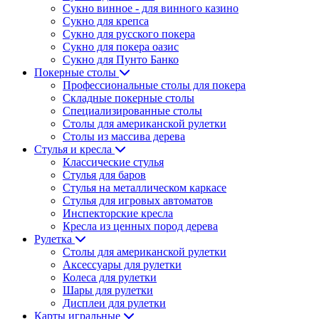
Сукно винное - для винного казино
Сукно для крепса
Сукно для русского покера
Сукно для покера оазис
Сукно для Пунто Банко
Покерные столы
Профессиональные столы для покера
Складные покерные столы
Специализированные столы
Столы для американской рулетки
Столы из массива дерева
Стулья и кресла
Классические стулья
Стулья для баров
Стулья на металлическом каркасе
Стулья для игровых автоматов
Инспекторские кресла
Кресла из ценных пород дерева
Рулетка
Столы для американской рулетки
Аксессуары для рулетки
Колеса для рулетки
Шары для рулетки
Дисплеи для рулетки
Карты игральные