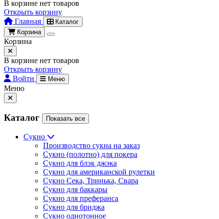
В корзине нет товаров
Открыть корзину
Главная
Каталог
Корзина
Корзина
В корзине нет товаров
Открыть корзину
Войти
Меню
Меню
Каталог
Показать все
Сукно
Производство сукна на заказ
Сукно (полотно) для покера
Сукно для блэк джэка
Сукно для американской рулетки
Сукно Сека, Тринька, Свара
Сукно для баккары
Сукно для преферанса
Сукно для бриджа
Сукно однотонное