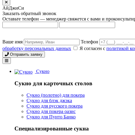
АйДжиСи
Заказать обратный звонок
Оставьте телефон — менеджер свяжется с вами и проконсульти
Ваше имя
Телефон
обработку персональных данных
Я согласен с
политикой к
Отправить заявку
Сукно
Сукно для карточных столов
Сукно (полотно) для покера
Сукно для блэк джэка
Сукно для русского покера
Сукно для покера оазис
Сукно для Пунто Банко
Специализированные сукна