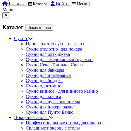
Главная
Войти
Каталог
Меню
Меню
Каталог
Показать все
Сукно
Производство сукна на заказ
Сукно (полотно) для покера
Сукно для блэк джэка
Сукно для американской рулетки
Сукно Сека, Тринька, Свара
Сукно для баккары
Сукно для преферанса
Сукно для бриджа
Сукно однотонное
Сукно винное - для винного казино
Сукно для крепса
Сукно для русского покера
Сукно для покера оазис
Сукно для Пунто Банко
Покерные столы
Профессиональные столы для покера
Складные покерные столы