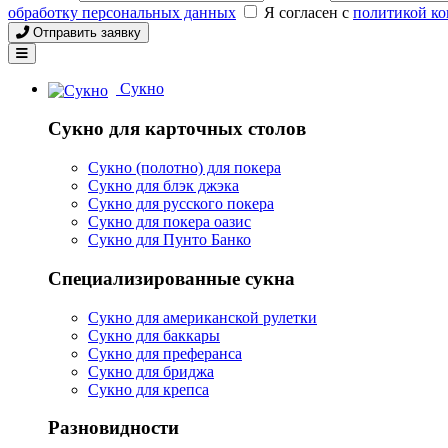
обработку персональных данных
Я согласен с
политикой к
Отправить заявку
Сукно
Сукно для карточных столов
Сукно (полотно) для покера
Сукно для блэк джэка
Сукно для русского покера
Сукно для покера оазис
Сукно для Пунто Банко
Специализированные сукна
Сукно для американской рулетки
Сукно для баккары
Сукно для преферанса
Сукно для бриджа
Сукно для крепса
Разновидности