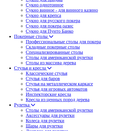
Сукно однотонное
Сукно винное - для винного казино
Сукно для крепса
Сукно для русского покера
Сукно для покера оазис
Сукно для Пунто Банко
Покерные столы
Профессиональные столы для покера
Складные покерные столы
Специализированные столы
Столы для американской рулетки
Столы из массива дерева
Стулья и кресла
Классические стулья
Стулья для баров
Стулья на металлическом каркасе
Стулья для игровых автоматов
Инспекторские кресла
Кресла из ценных пород дерева
Рулетка
Столы для американской рулетки
Аксессуары для рулетки
Колеса для рулетки
Шары для рулетки