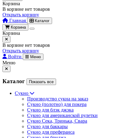
Корзина
В корзине нет товаров
Открыть корзину
Главная
Каталог
Корзина
Корзина
В корзине нет товаров
Открыть корзину
Войти
Меню
Меню
Каталог
Показать все
Сукно
Производство сукна на заказ
Сукно (полотно) для покера
Сукно для блэк джэка
Сукно для американской рулетки
Сукно Сека, Тринька, Свара
Сукно для баккары
Сукно для преферанса
Сукно для бриджа