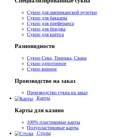
Специализированные сукна
Сукно для американской рулетки
Сукно для баккары
Сукно для преферанса
Сукно для бриджа
Сукно для крепса
Разновидности
Сукно Сека, Тринька, Свара
Сукно однотонное
Сукно винное
Производство на заказ
Производство сукна на заказ
Карты
Карты для казино
100% пластиковые карты
Полупластиковые карты
Столы