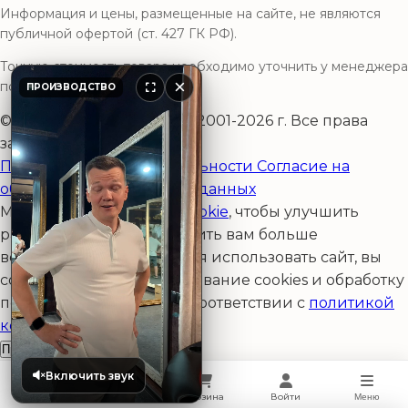
Информация и цены, размещенные на сайте, не являются
публичной офертой (ст. 427 ГК РФ).
Точную стоимость товара необходимо уточнить у менеджера
×
по телефону.
ПРОИЗВОДСТВО
© ООО «ПКФ»АйДжиСи» 2001-2026 г. Все права
защищены.
Политика конфиденциальности
Согласие на
обработку персональных данных
Мы используем файлы
cookie
, чтобы улучшить
работу сайта и предоставить вам больше
возможностей. Продолжая использовать сайт, вы
соглашаетесь на использование cookies и обработку
персональных данных в соответствии с
политикой
конфиденциальности
.
Принять и закрыть
Включить звук
Главная
Корзина
Войти
Каталог
Меню