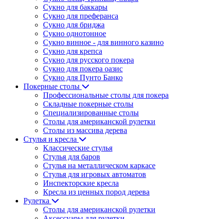
Сукно для баккары
Сукно для преферанса
Сукно для бриджа
Сукно однотонное
Сукно винное - для винного казино
Сукно для крепса
Сукно для русского покера
Сукно для покера оазис
Сукно для Пунто Банко
Покерные столы
Профессиональные столы для покера
Складные покерные столы
Специализированные столы
Столы для американской рулетки
Столы из массива дерева
Стулья и кресла
Классические стулья
Стулья для баров
Стулья на металлическом каркасе
Стулья для игровых автоматов
Инспекторские кресла
Кресла из ценных пород дерева
Рулетка
Столы для американской рулетки
Аксессуары для рулетки