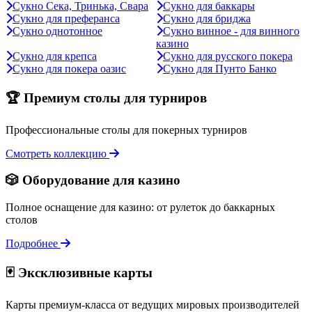
Сукно Сека, Тринька, Свара
Сукно для баккары
Сукно для преферанса
Сукно для бриджа
Сукно однотонное
Сукно винное - для винного
казино
Сукно для крепса
Сукно для русского покера
Сукно для покера оазис
Сукно для Пунто Банко
🏆 Премиум столы для турниров
Профессиональные столы для покерных турниров
Смотреть коллекцию
🎲 Оборудование для казино
Полное оснащение для казино: от рулеток до баккарных
столов
Подробнее
🃏 Эксклюзивные карты
Карты премиум-класса от ведущих мировых производителей