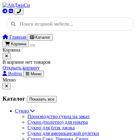
Главная
Каталог
Корзина
Корзина
В корзине нет товаров
Открыть корзину
Войти
Меню
Меню
Каталог
Показать все
Сукно
Производство сукна на заказ
Сукно (полотно) для покера
Сукно для блэк джэка
Сукно для американской рулетки
Сукно Сека, Тринька, Свара