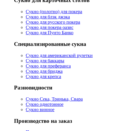
Сукно для карточных столов
Сукно (полотно) для покера
Сукно для блэк джэка
Сукно для русского покера
Сукно для покера оазис
Сукно для Пунто Банко
Специализированные сукна
Сукно для американской рулетки
Сукно для баккары
Сукно для преферанса
Сукно для бриджа
Сукно для крепса
Разновидности
Сукно Сека, Тринька, Свара
Сукно однотонное
Сукно винное
Производство на заказ