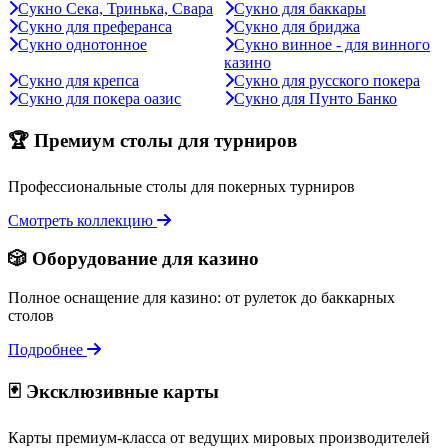
Сукно Сека, Тринька, Свара
Сукно для баккары
Сукно для преферанса
Сукно для бриджа
Сукно однотонное
Сукно винное - для винного
казино
Сукно для крепса
Сукно для русского покера
Сукно для покера оазис
Сукно для Пунто Банко
🏆 Премиум столы для турниров
Профессиональные столы для покерных турниров
Смотреть коллекцию
🎲 Оборудование для казино
Полное оснащение для казино: от рулеток до баккарных
столов
Подробнее
🃏 Эксклюзивные карты
Карты премиум-класса от ведущих мировых производителей