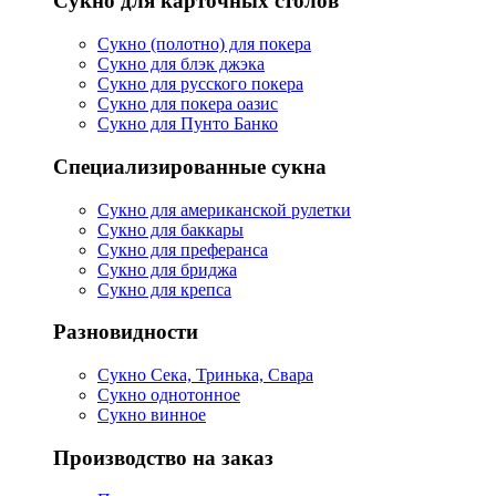
Сукно для карточных столов
Сукно (полотно) для покера
Сукно для блэк джэка
Сукно для русского покера
Сукно для покера оазис
Сукно для Пунто Банко
Специализированные сукна
Сукно для американской рулетки
Сукно для баккары
Сукно для преферанса
Сукно для бриджа
Сукно для крепса
Разновидности
Сукно Сека, Тринька, Свара
Сукно однотонное
Сукно винное
Производство на заказ