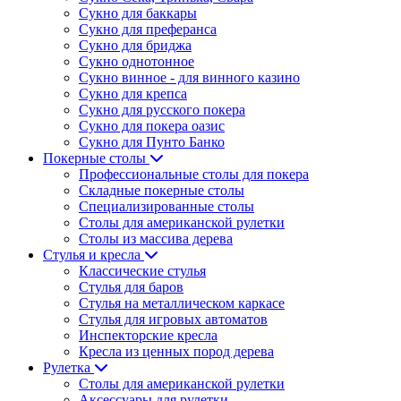
Сукно для баккары
Сукно для преферанса
Сукно для бриджа
Сукно однотонное
Сукно винное - для винного казино
Сукно для крепса
Сукно для русского покера
Сукно для покера оазис
Сукно для Пунто Банко
Покерные столы
Профессиональные столы для покера
Складные покерные столы
Специализированные столы
Столы для американской рулетки
Столы из массива дерева
Стулья и кресла
Классические стулья
Стулья для баров
Стулья на металлическом каркасе
Стулья для игровых автоматов
Инспекторские кресла
Кресла из ценных пород дерева
Рулетка
Столы для американской рулетки
Аксессуары для рулетки