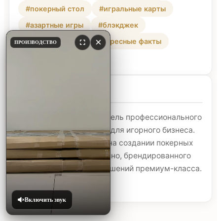
#покерный стол
#игральные карты
#азартные игры
#блэкджек
×
#как выбрать
#интересные факты
ПРОИЗВОДСТВО
#дизайн
О Компании
АйДжиСи — производитель профессионального
оборудования и мебели для игорного бизнеса.
Мы специализируемся на создании покерных
столов, мебели для казино, брендированного
сукна и интерьерных решений премиум-класса.
Узнать больше
Включить звук