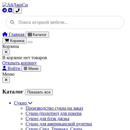
Главная
Каталог
Корзина
Корзина
В корзине нет товаров
Открыть корзину
Войти
Меню
Меню
Каталог
Показать все
Сукно
Производство сукна на заказ
Сукно (полотно) для покера
Сукно для блэк джэка
Сукно для американской рулетки
Сукно Сека, Тринька, Свара