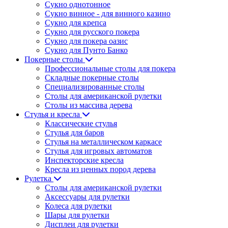
Сукно однотонное
Сукно винное - для винного казино
Сукно для крепса
Сукно для русского покера
Сукно для покера оазис
Сукно для Пунто Банко
Покерные столы
Профессиональные столы для покера
Складные покерные столы
Специализированные столы
Столы для американской рулетки
Столы из массива дерева
Стулья и кресла
Классические стулья
Стулья для баров
Стулья на металлическом каркасе
Стулья для игровых автоматов
Инспекторские кресла
Кресла из ценных пород дерева
Рулетка
Столы для американской рулетки
Аксессуары для рулетки
Колеса для рулетки
Шары для рулетки
Дисплеи для рулетки