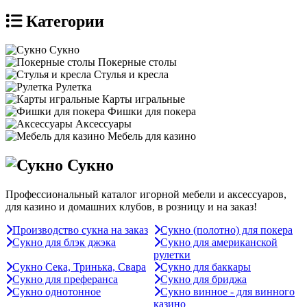
Категории
Сукно
Покерные столы
Стулья и кресла
Рулетка
Карты игральные
Фишки для покера
Аксессуары
Мебель для казино
Сукно
Профессиональный каталог игорной мебели и аксессуаров,
для казино и домашних клубов, в розницу и на заказ!
Производство сукна на заказ
Сукно (полотно) для покера
Сукно для блэк джэка
Сукно для американской
рулетки
Сукно Сека, Тринька, Свара
Сукно для баккары
Сукно для преферанса
Сукно для бриджа
Сукно однотонное
Сукно винное - для винного
казино