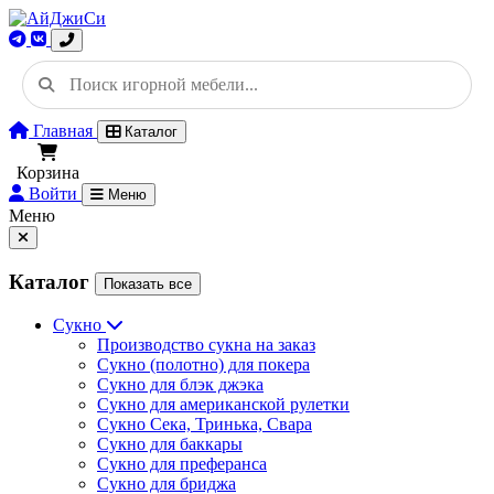
Главная
Каталог
Корзина
Войти
Меню
Меню
Каталог
Показать все
Сукно
Производство сукна на заказ
Сукно (полотно) для покера
Сукно для блэк джэка
Сукно для американской рулетки
Сукно Сека, Тринька, Свара
Сукно для баккары
Сукно для преферанса
Сукно для бриджа