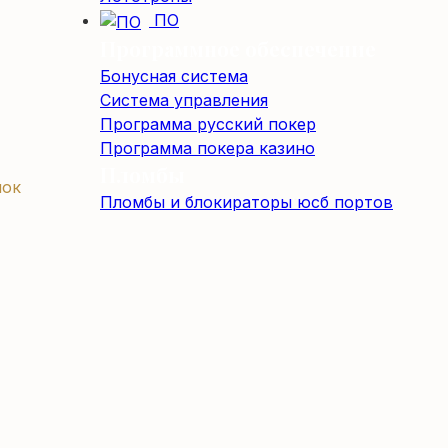
ПО
Программное обеспечение
Бонусная система
Система управления
Программа русский покер
Программа покера казино
Пломбы
лок
Пломбы и блокираторы юсб портов