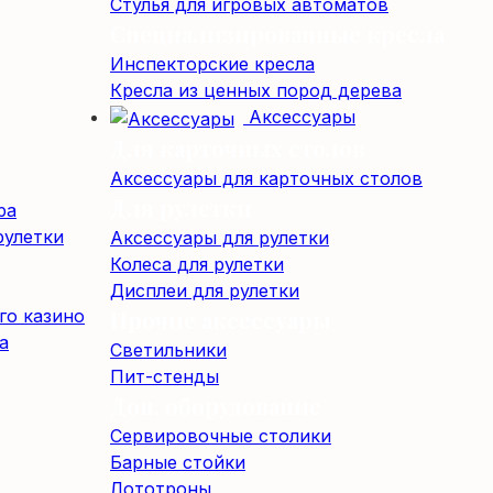
Стулья для игровых автоматов
Специализированные кресла
Инспекторские кресла
Кресла из ценных пород дерева
Аксессуары
Для карточных столов
Аксессуары для карточных столов
Для рулетки
ра
рулетки
Аксессуары для рулетки
Колеса для рулетки
Дисплеи для рулетки
го казино
Прочие аксессуары
а
Светильники
Пит-стенды
Доп. оборудование
Сервировочные столики
Барные стойки
Лототроны