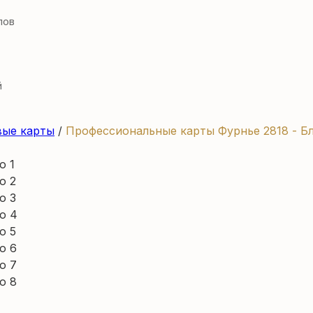
лов
й
вые карты
/
Профессиональные карты Фурнье 2818 - Б