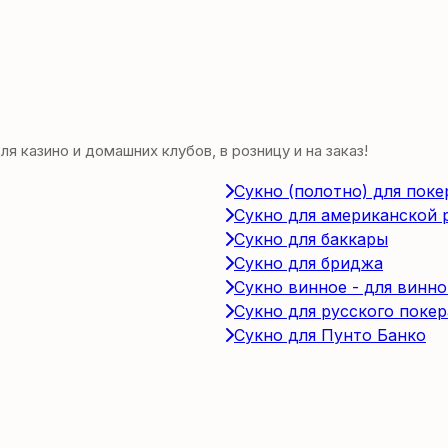
 казино и домашних клубов, в розницу и на заказ!
Сукно (полотно) для поке
Сукно для американской 
Сукно для баккары
Сукно для бриджа
Сукно винное - для винно
Сукно для русского покер
Сукно для Пунто Банко