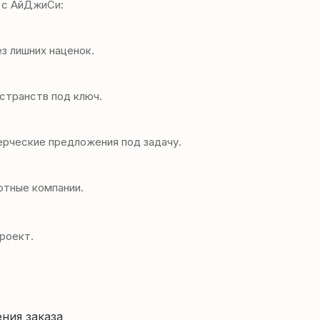
 с АйДжиСи:
з лишних наценок.
остранств под ключ.
ерческие предложения под задачу.
ртные компании.
роект.
ния заказа