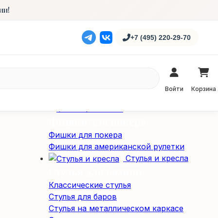
Столы
ии!
Карточные столы
Профессиональные столы для покера
+7 (495) 220-29-70
Складные покерные столы
Специализированные столы
Специализированные столы
Столы для американской рулетки
Войти
Корзина
Столы из массива дерева
Фишки / Жетоны
Фишки для покера
Фишки для покера
Фишки для американской рулетки
Стулья и кресла
Стулья для казино
Классические стулья
Стулья для баров
Стулья на металлическом каркасе