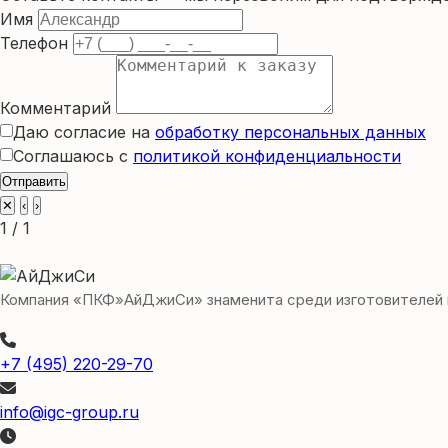
Имя
Телефон
Комментарий
Даю согласие на
обработку персональных данных
Соглашаюсь с
политикой конфиденциальности
Отправить
✕
‹
›
1 / 1
Компания «ПКФ»АйДжиСи» знаменита среди изготовителей игр
+7 (495) 220-29-70
info@igc-group.ru