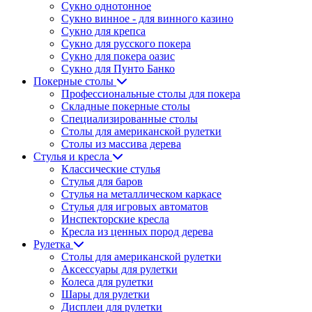
Сукно однотонное
Сукно винное - для винного казино
Сукно для крепса
Сукно для русского покера
Сукно для покера оазис
Сукно для Пунто Банко
Покерные столы
Профессиональные столы для покера
Складные покерные столы
Специализированные столы
Столы для американской рулетки
Столы из массива дерева
Стулья и кресла
Классические стулья
Стулья для баров
Стулья на металлическом каркасе
Стулья для игровых автоматов
Инспекторские кресла
Кресла из ценных пород дерева
Рулетка
Столы для американской рулетки
Аксессуары для рулетки
Колеса для рулетки
Шары для рулетки
Дисплеи для рулетки