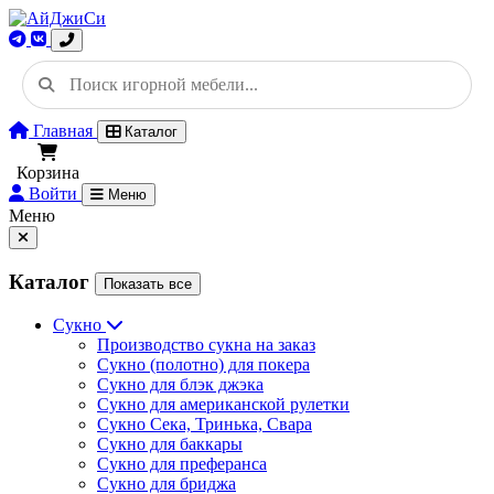
Главная
Каталог
Корзина
Войти
Меню
Меню
Каталог
Показать все
Сукно
Производство сукна на заказ
Сукно (полотно) для покера
Сукно для блэк джэка
Сукно для американской рулетки
Сукно Сека, Тринька, Свара
Сукно для баккары
Сукно для преферанса
Сукно для бриджа