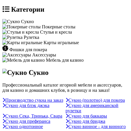
Категории
Сукно
Покерные столы
Стулья и кресла
Рулетка
Карты игральные
Фишки для покера
Аксессуары
Мебель для казино
Сукно
Профессиональный каталог игорной мебели и аксессуаров,
для казино и домашних клубов, в розницу и на заказ!
Производство сукна на заказ
Сукно (полотно) для покера
Сукно для блэк джэка
Сукно для американской
рулетки
Сукно Сека, Тринька, Свара
Сукно для баккары
Сукно для преферанса
Сукно для бриджа
Сукно однотонное
Сукно винное - для винного