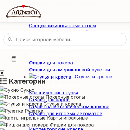
Профессиональные столы для покера
Складные покерные столы
Специализированные столы
Специализированные столы
Столы для американской рулетки
Столы из массива дерева
Фишки / Жетоны
Фишки для покера
Фишки для покера
Фишки для американской рулетки
Стулья и кресла
Категории
Стулья для казино
Сукно
Классические стулья
Покерные столы
Стулья для баров
Стулья и кресла
Стулья на металлическом каркасе
Рулетка
Стулья для игровых автоматов
Карты игральные
Специализированные кресла
Фишки для покера
Инспекторские кресла