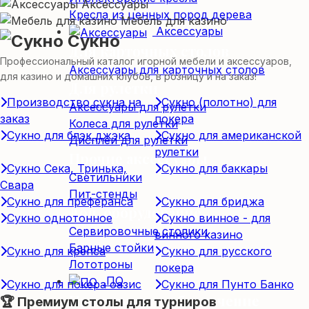
Аксессуары
Кресла из ценных пород дерева
Мебель для казино
Аксессуары
Сукно
Для карточных столов
Профессиональный каталог игорной мебели и аксессуаров,
Аксессуары для карточных столов
для казино и домашних клубов, в розницу и на заказ!
Для рулетки
Производство сукна на
Сукно (полотно) для
Аксессуары для рулетки
заказ
покера
Колеса для рулетки
Сукно для блэк джэка
Сукно для американской
Дисплеи для рулетки
рулетки
Прочие аксессуары
Сукно Сека, Тринька,
Сукно для баккары
Светильники
Свара
Пит-стенды
Сукно для преферанса
Сукно для бриджа
Доп. оборудование
Сукно однотонное
Сукно винное - для
Сервировочные столики
винного казино
Барные стойки
Сукно для крепса
Сукно для русского
Лототроны
покера
ПО
Сукно для покера оазис
Сукно для Пунто Банко
Программное обеспечение
🏆 Премиум столы для турниров