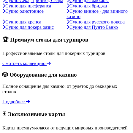
Сукно Сека, Тринька, Свара
Сукно для баккары
Сукно для преферанса
Сукно для бриджа
Сукно однотонное
Сукно винное - для винного
казино
Сукно для крепса
Сукно для русского покера
Сукно для покера оазис
Сукно для Пунто Банко
🏆 Премиум столы для турниров
Профессиональные столы для покерных турниров
Смотреть коллекцию
🎲 Оборудование для казино
Полное оснащение для казино: от рулеток до баккарных
столов
Подробнее
🃏 Эксклюзивные карты
Карты премиум-класса от ведущих мировых производителей