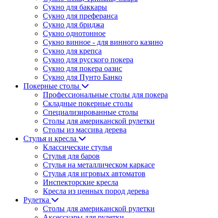
Сукно для баккары
Сукно для преферанса
Сукно для бриджа
Сукно однотонное
Сукно винное - для винного казино
Сукно для крепса
Сукно для русского покера
Сукно для покера оазис
Сукно для Пунто Банко
Покерные столы
Профессиональные столы для покера
Складные покерные столы
Специализированные столы
Столы для американской рулетки
Столы из массива дерева
Стулья и кресла
Классические стулья
Стулья для баров
Стулья на металлическом каркасе
Стулья для игровых автоматов
Инспекторские кресла
Кресла из ценных пород дерева
Рулетка
Столы для американской рулетки
Аксессуары для рулетки