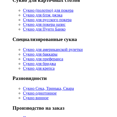
Сукно для карточных столов
Сукно (полотно) для покера
Сукно для блэк джэка
Сукно для русского покера
Сукно для покера оазис
Сукно для Пунто Банко
Специализированные сукна
Сукно для американской рулетки
Сукно для баккары
Сукно для преферанса
Сукно для бриджа
Сукно для крепса
Разновидности
Сукно Сека, Тринька, Свара
Сукно однотонное
Сукно винное
Производство на заказ