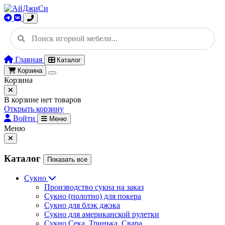
Главная
Каталог
Корзина
Корзина
В корзине нет товаров
Открыть корзину
Войти
Меню
Меню
Каталог
Показать все
Сукно
Производство сукна на заказ
Сукно (полотно) для покера
Сукно для блэк джэка
Сукно для американской рулетки
Сукно Сека, Тринька, Свара