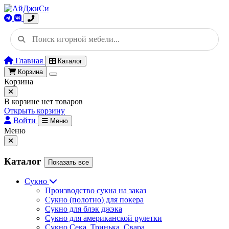
Главная
Каталог
Корзина
Корзина
В корзине нет товаров
Открыть корзину
Войти
Меню
Меню
Каталог
Показать все
Сукно
Производство сукна на заказ
Сукно (полотно) для покера
Сукно для блэк джэка
Сукно для американской рулетки
Сукно Сека, Тринька, Свара