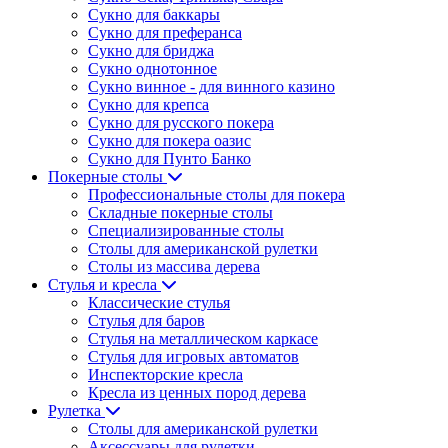
Сукно для баккары
Сукно для преферанса
Сукно для бриджа
Сукно однотонное
Сукно винное - для винного казино
Сукно для крепса
Сукно для русского покера
Сукно для покера оазис
Сукно для Пунто Банко
Покерные столы
Профессиональные столы для покера
Складные покерные столы
Специализированные столы
Столы для американской рулетки
Столы из массива дерева
Стулья и кресла
Классические стулья
Стулья для баров
Стулья на металлическом каркасе
Стулья для игровых автоматов
Инспекторские кресла
Кресла из ценных пород дерева
Рулетка
Столы для американской рулетки
Аксессуары для рулетки