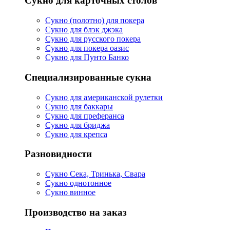
Сукно для карточных столов
Сукно (полотно) для покера
Сукно для блэк джэка
Сукно для русского покера
Сукно для покера оазис
Сукно для Пунто Банко
Специализированные сукна
Сукно для американской рулетки
Сукно для баккары
Сукно для преферанса
Сукно для бриджа
Сукно для крепса
Разновидности
Сукно Сека, Тринька, Свара
Сукно однотонное
Сукно винное
Производство на заказ