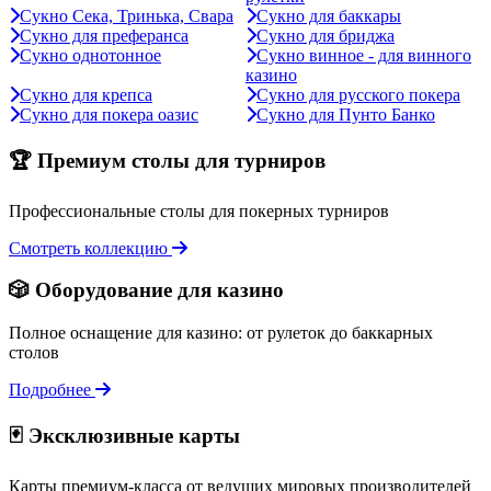
Сукно Сека, Тринька, Свара
Сукно для баккары
Сукно для преферанса
Сукно для бриджа
Сукно однотонное
Сукно винное - для винного
казино
Сукно для крепса
Сукно для русского покера
Сукно для покера оазис
Сукно для Пунто Банко
🏆 Премиум столы для турниров
Профессиональные столы для покерных турниров
Смотреть коллекцию
🎲 Оборудование для казино
Полное оснащение для казино: от рулеток до баккарных
столов
Подробнее
🃏 Эксклюзивные карты
Карты премиум-класса от ведущих мировых производителей