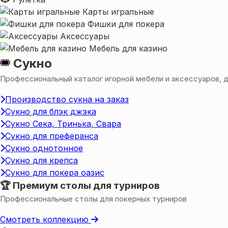
Карты игральные
Фишки для покера
Аксессуары
Мебель для казино
Сукно
Профессиональный каталог игорной мебели и аксессуаров, для
Производство сукна на заказ
Сукно для блэк джэка
Сукно Сека, Тринька, Свара
Сукно для преферанса
Сукно однотонное
Сукно для крепса
Сукно для покера оазис
🏆 Премиум столы для турниров
Профессиональные столы для покерных турниров
Смотреть коллекцию