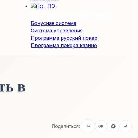
ПО
Программное обеспечение
Бонусная система
Система управления
Программа русский покер
Программа покера казино
Пломбы
Пломбы и блокираторы юсб портов
ть в
Поделиться:
OK