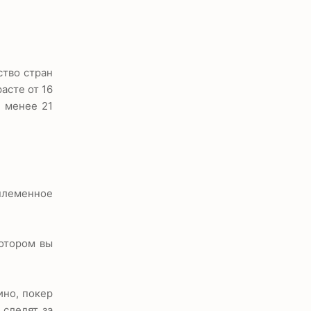
ство стран
асте от 16
е менее 21
племенное
котором вы
ино, покер
 следят за