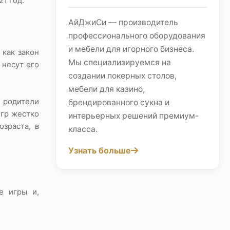
21 год.
АйДжиСи — производитель
профессионального оборудования
и мебели для игорного бизнеса.
 как закон
Мы специализируемся на
 несут его
создании покерных столов,
мебели для казино,
о родители
брендированного сукна и
игр жестко
интерьерных решений премиум-
озраста, в
класса.
Узнать больше
е игры и,