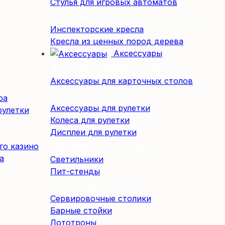
Стулья для игровых автоматов
Специализированные кресла
Инспекторские кресла
Кресла из ценных пород дерева
Аксессуары
Для карточных столов
Аксессуары для карточных столов
Для рулетки
ра
Аксессуары для рулетки
рулетки
Колеса для рулетки
Дисплеи для рулетки
Прочие аксессуары
го казино
а
Светильники
Пит-стенды
Доп. оборудование
Сервировочные столики
Барные стойки
Лототроны