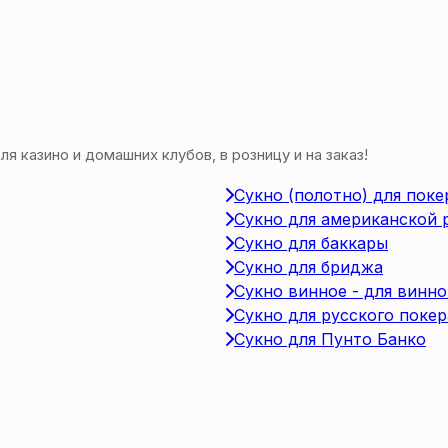
 казино и домашних клубов, в розницу и на заказ!
Сукно (полотно) для поке
Сукно для американской 
Сукно для баккары
Сукно для бриджа
Сукно винное - для винно
Сукно для русского покер
Сукно для Пунто Банко