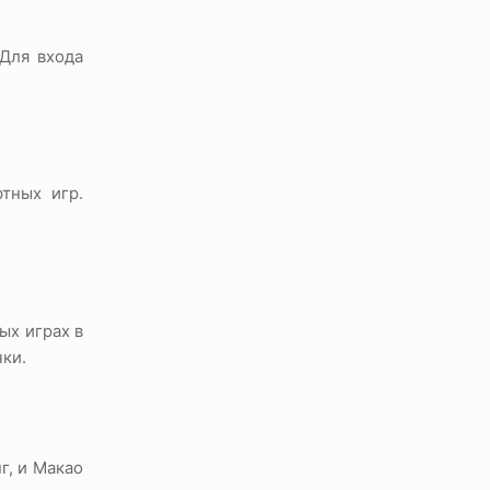
 Для входа
тных игр.
ых играх в
чки.
г, и Макао