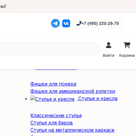
Столы
ии!
Карточные столы
Профессиональные столы для покера
+7 (495) 220-29-70
Складные покерные столы
Специализированные столы
Специализированные столы
Столы для американской рулетки
Войти
Корзина
Столы из массива дерева
Фишки / Жетоны
Фишки для покера
Фишки для покера
Фишки для американской рулетки
Стулья и кресла
Стулья для казино
Классические стулья
Стулья для баров
Стулья на металлическом каркасе