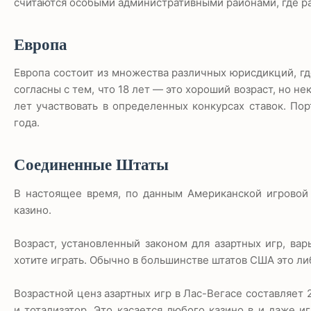
считаются особыми административными районами, где ра
Европа
Европа состоит из множества различных юрисдикций, где
согласны с тем, что 18 лет — это хороший возраст, но не
лет участвовать в определенных конкурсах ставок. Пор
года.
Соединенные Штаты
В настоящее время, по данным Американской игровой
казино.
Возраст, установленный законом для азартных игр, вар
хотите играть. Обычно в большинстве штатов США это либо
Возрастной ценз азартных игр в Лас-Вегасе составляет 
и тотализатор. Это касается любого казино в и даже и