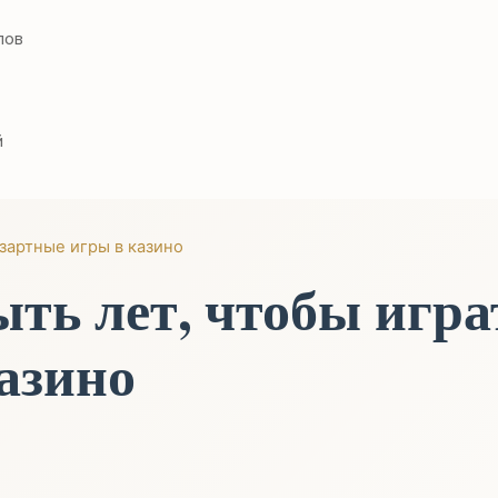
лов
й
азартные игры в казино
ть лет, чтобы игра
азино