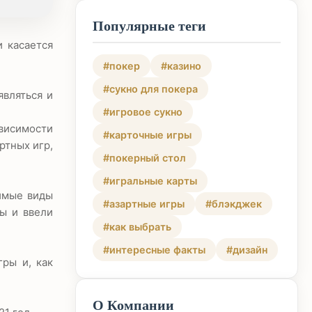
Популярные теги
и касается
#покер
#казино
#сукно для покера
являться и
#игровое сукно
ависимости
#карточные игры
ртных игр,
#покерный стол
#игральные карты
бимые виды
#азартные игры
#блэкджек
ры и ввели
#как выбрать
#интересные факты
#дизайн
гры и, как
О Компании