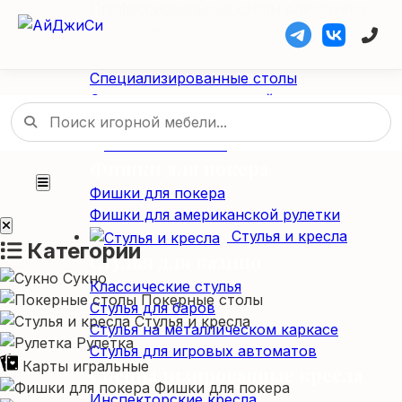
Профессиональные столы для покера
Складные покерные столы
Специализированные столы
Специализированные столы
Столы для американской рулетки
Столы из массива дерева
Фишки / Жетоны
Фишки для покера
Фишки для покера
Фишки для американской рулетки
Стулья и кресла
Категории
Стулья для казино
Сукно
Классические стулья
Покерные столы
Стулья для баров
Стулья и кресла
Стулья на металлическом каркасе
Рулетка
Стулья для игровых автоматов
Карты игральные
Специализированные кресла
Фишки для покера
Инспекторские кресла