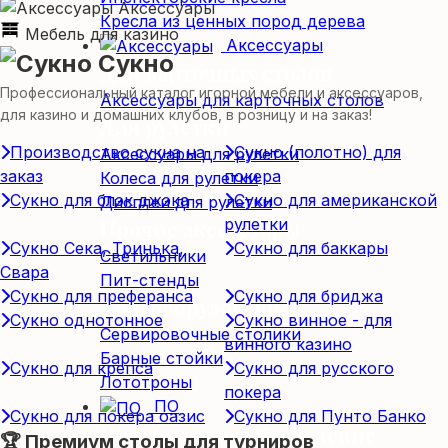
Аксессуары
Кресла из ценных пород дерева
Мебель для казино
Аксессуары
Сукно
Для карточных столов
Профессиональный каталог игорной мебели и аксессуаров,
Аксессуары для карточных столов
для казино и домашних клубов, в розницу и на заказ!
Для рулетки
Производство сукна на
Сукно (полотно) для
Аксессуары для рулетки
заказ
покера
Колеса для рулетки
Сукно для блэк джэка
Сукно для американской
Дисплеи для рулетки
рулетки
Прочие аксессуары
Сукно Сека, Тринька,
Сукно для баккары
Светильники
Свара
Пит-стенды
Сукно для преферанса
Сукно для бриджа
Доп. оборудование
Сукно однотонное
Сукно винное - для
Сервировочные столики
винного казино
Барные стойки
Сукно для крепса
Сукно для русского
Лототроны
покера
ПО
Сукно для покера оазис
Сукно для Пунто Банко
Программное обеспечение
🏆 Премиум столы для турниров