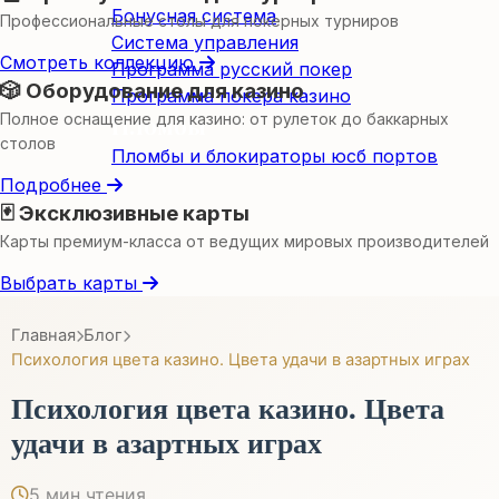
Бонусная система
Профессиональные столы для покерных турниров
Система управления
Смотреть коллекцию
Программа русский покер
🎲 Оборудование для казино
Программа покера казино
Полное оснащение для казино: от рулеток до баккарных
Пломбы
столов
Пломбы и блокираторы юсб портов
Подробнее
🃏 Эксклюзивные карты
Карты премиум-класса от ведущих мировых производителей
Выбрать карты
Главная
Блог
Психология цвета казино. Цвета удачи в азартных играх
Психология цвета казино. Цвета
удачи в азартных играх
5 мин чтения