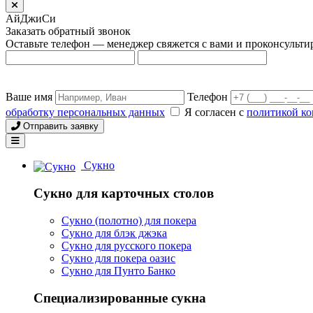
АйДжиСи
Заказать обратный звонок
Оставьте телефон — менеджер свяжется с вами и проконсульти
Ваше имя
Телефон
обработку персональных данных
Я согласен с
политикой к
Отправить заявку
Сукно
Сукно для карточных столов
Сукно (полотно) для покера
Сукно для блэк джэка
Сукно для русского покера
Сукно для покера оазис
Сукно для Пунто Банко
Специализированные сукна