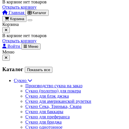
В корзине нет товаров
Открыть корзину
Главная
Каталог
Корзина
Корзина
В корзине нет товаров
Открыть корзину
Войти
Меню
Меню
Каталог
Показать все
Сукно
Производство сукна на заказ
Сукно (полотно) для покера
Сукно для блэк джэка
Сукно для американской рулетки
Сукно Сека, Тринька, Свара
Сукно для баккары
Сукно для преферанса
Сукно для бриджа
Сукно однотонное