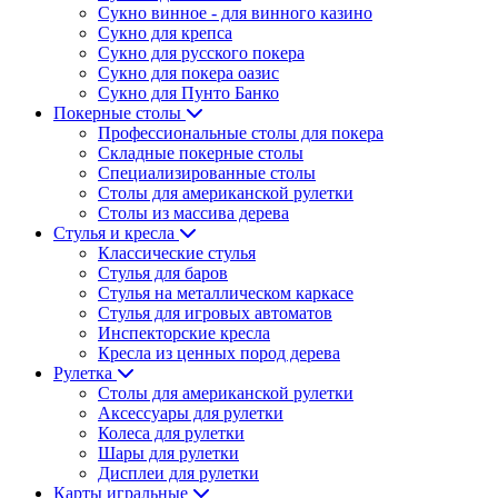
Сукно винное - для винного казино
Сукно для крепса
Сукно для русского покера
Сукно для покера оазис
Сукно для Пунто Банко
Покерные столы
Профессиональные столы для покера
Складные покерные столы
Специализированные столы
Столы для американской рулетки
Столы из массива дерева
Стулья и кресла
Классические стулья
Стулья для баров
Стулья на металлическом каркасе
Стулья для игровых автоматов
Инспекторские кресла
Кресла из ценных пород дерева
Рулетка
Столы для американской рулетки
Аксессуары для рулетки
Колеса для рулетки
Шары для рулетки
Дисплеи для рулетки
Карты игральные