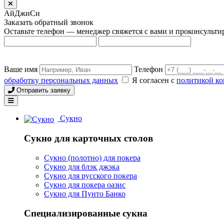
АйДжиСи
Заказать обратный звонок
Оставьте телефон — менеджер свяжется с вами и проконсульти
Ваше имя
Телефон
обработку персональных данных
Я согласен с
политикой к
Отправить заявку
Сукно
Сукно для карточных столов
Сукно (полотно) для покера
Сукно для блэк джэка
Сукно для русского покера
Сукно для покера оазис
Сукно для Пунто Банко
Специализированные сукна