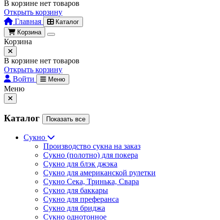
В корзине нет товаров
Открыть корзину
Главная
Каталог
Корзина
Корзина
В корзине нет товаров
Открыть корзину
Войти
Меню
Меню
Каталог
Показать все
Сукно
Производство сукна на заказ
Сукно (полотно) для покера
Сукно для блэк джэка
Сукно для американской рулетки
Сукно Сека, Тринька, Свара
Сукно для баккары
Сукно для преферанса
Сукно для бриджа
Сукно однотонное