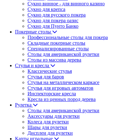
Сукно винное - для винного казино
Сукно для крепса
Сукно для русского покера
Сукно для покера оазис
Сукно для Пунто Банко
Покерные столы
Профессиональные столы для покера
Складные покерные столы
Специализированные столы
Столы для американской рулетки
Столы из массива дерева
Стулья и кресла
Классические стулья
Стулья для баров
Стулья на металлическом каркасе
Стулья для игровых автоматов
Инспекторские кресла
Кресла из ценных пород дерева
Рулетка
Столы для американской рулетки
Аксессуары для рулетки
Колеса для рулетки
Шары для рулетки
Дисплеи для рулетки
Карты игральные