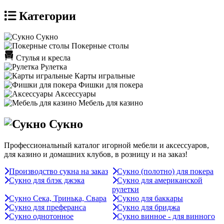
Категории
Сукно
Покерные столы
Стулья и кресла
Рулетка
Карты игральные
Фишки для покера
Аксессуары
Мебель для казино
Сукно
Профессиональный каталог игорной мебели и аксессуаров,
для казино и домашних клубов, в розницу и на заказ!
Производство сукна на заказ
Сукно (полотно) для покера
Сукно для блэк джэка
Сукно для американской
рулетки
Сукно Сека, Тринька, Свара
Сукно для баккары
Сукно для преферанса
Сукно для бриджа
Сукно однотонное
Сукно винное - для винного