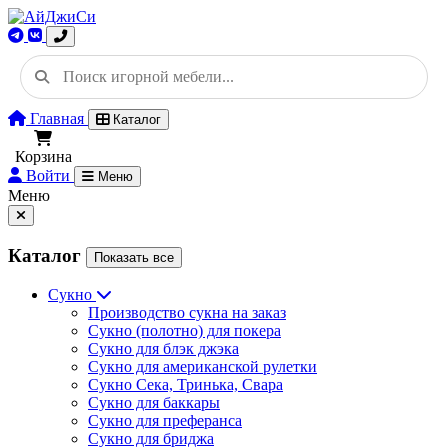
Главная
Каталог
Корзина
Войти
Меню
Меню
Каталог
Показать все
Сукно
Производство сукна на заказ
Сукно (полотно) для покера
Сукно для блэк джэка
Сукно для американской рулетки
Сукно Сека, Тринька, Свара
Сукно для баккары
Сукно для преферанса
Сукно для бриджа