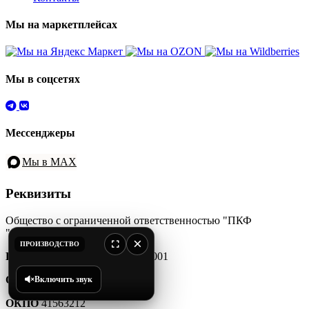
Мы на маркетплейсах
Мы в соцсетях
Мессенджеры
Мы в MAX
Реквизиты
Общество с ограниченной ответственностью "ПКФ
"АЙДЖИСИ"
×
ПРОИЗВОДСТВО
ИНН/КПП
7728202781/775101001
ОГРН
1157746185630
Включить звук
ОКПО
41563212