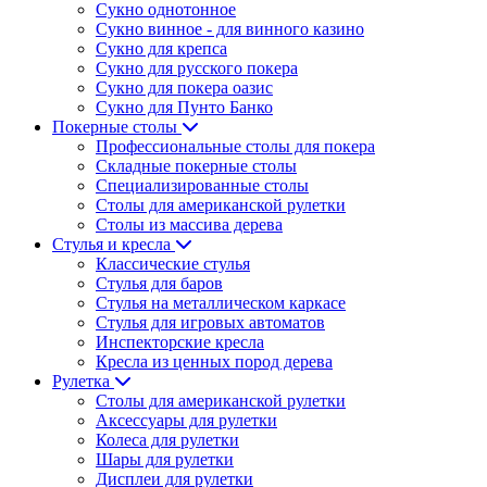
Сукно однотонное
Сукно винное - для винного казино
Сукно для крепса
Сукно для русского покера
Сукно для покера оазис
Сукно для Пунто Банко
Покерные столы
Профессиональные столы для покера
Складные покерные столы
Специализированные столы
Столы для американской рулетки
Столы из массива дерева
Стулья и кресла
Классические стулья
Стулья для баров
Стулья на металлическом каркасе
Стулья для игровых автоматов
Инспекторские кресла
Кресла из ценных пород дерева
Рулетка
Столы для американской рулетки
Аксессуары для рулетки
Колеса для рулетки
Шары для рулетки
Дисплеи для рулетки