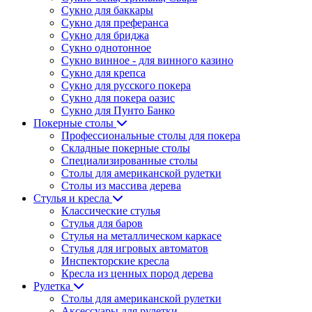
Сукно для баккары
Сукно для преферанса
Сукно для бриджа
Сукно однотонное
Сукно винное - для винного казино
Сукно для крепса
Сукно для русского покера
Сукно для покера оазис
Сукно для Пунто Банко
Покерные столы
Профессиональные столы для покера
Складные покерные столы
Специализированные столы
Столы для американской рулетки
Столы из массива дерева
Стулья и кресла
Классические стулья
Стулья для баров
Стулья на металлическом каркасе
Стулья для игровых автоматов
Инспекторские кресла
Кресла из ценных пород дерева
Рулетка
Столы для американской рулетки
Аксессуары для рулетки