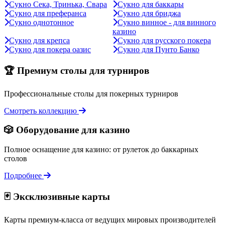
Сукно Сека, Тринька, Свара
Сукно для баккары
Сукно для преферанса
Сукно для бриджа
Сукно однотонное
Сукно винное - для винного
казино
Сукно для крепса
Сукно для русского покера
Сукно для покера оазис
Сукно для Пунто Банко
🏆 Премиум столы для турниров
Профессиональные столы для покерных турниров
Смотреть коллекцию
🎲 Оборудование для казино
Полное оснащение для казино: от рулеток до баккарных
столов
Подробнее
🃏 Эксклюзивные карты
Карты премиум-класса от ведущих мировых производителей