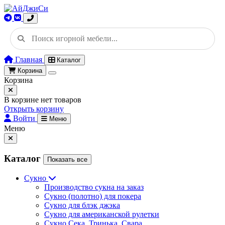
Главная
Каталог
Корзина
Корзина
В корзине нет товаров
Открыть корзину
Войти
Меню
Меню
Каталог
Показать все
Сукно
Производство сукна на заказ
Сукно (полотно) для покера
Сукно для блэк джэка
Сукно для американской рулетки
Сукно Сека, Тринька, Свара