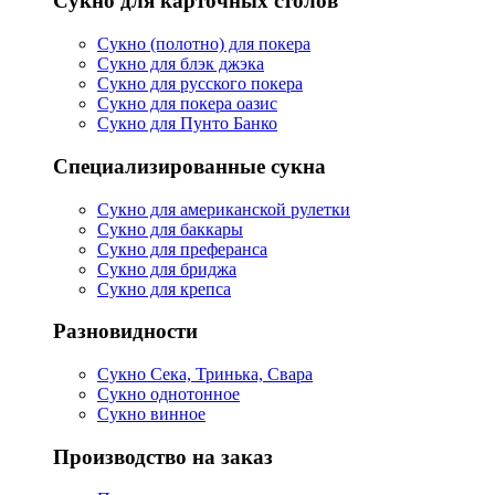
Сукно для карточных столов
Сукно (полотно) для покера
Сукно для блэк джэка
Сукно для русского покера
Сукно для покера оазис
Сукно для Пунто Банко
Специализированные сукна
Сукно для американской рулетки
Сукно для баккары
Сукно для преферанса
Сукно для бриджа
Сукно для крепса
Разновидности
Сукно Сека, Тринька, Свара
Сукно однотонное
Сукно винное
Производство на заказ