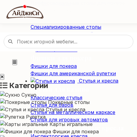
Профессиональные столы для покера
Складные покерные столы
Специализированные столы
Специализированные столы
Столы для американской рулетки
Столы из массива дерева
Фишки / Жетоны
Фишки для покера
Фишки для покера
Фишки для американской рулетки
Стулья и кресла
Категории
Стулья для казино
Сукно
Классические стулья
Покерные столы
Стулья для баров
Стулья и кресла
Стулья на металлическом каркасе
Рулетка
Стулья для игровых автоматов
Карты игральные
Специализированные кресла
Фишки для покера
Инспекторские кресла