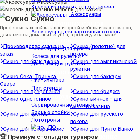
Аксессуары
Кресла из ценных пород дерева
Мебель для казино
Аксессуары
Сукно
Для карточных столов
Профессиональный каталог игорной мебели и аксессуаров,
Аксессуары для карточных столов
для казино и домашних клубов, в розницу и на заказ!
Для рулетки
Производство сукна на
Сукно (полотно) для
Аксессуары для рулетки
заказ
покера
Колеса для рулетки
Сукно для блэк джэка
Сукно для американской
Дисплеи для рулетки
рулетки
Прочие аксессуары
Сукно Сека, Тринька,
Сукно для баккары
Светильники
Свара
Пит-стенды
Сукно для преферанса
Сукно для бриджа
Доп. оборудование
Сукно однотонное
Сукно винное - для
Сервировочные столики
винного казино
Барные стойки
Сукно для крепса
Сукно для русского
Лототроны
покера
ПО
Сукно для покера оазис
Сукно для Пунто Банко
Программное обеспечение
🏆 Премиум столы для турниров