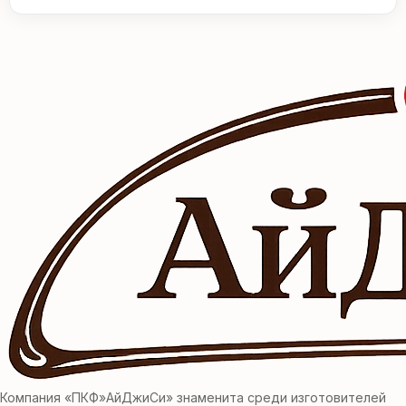
Компания «ПКФ»АйДжиСи» знаменита среди изготовителей