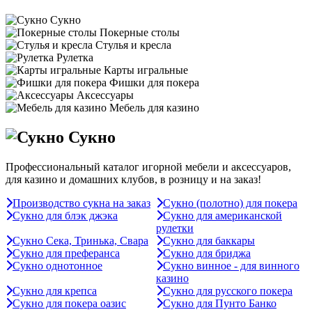
Сукно
Покерные столы
Стулья и кресла
Рулетка
Карты игральные
Фишки для покера
Аксессуары
Мебель для казино
Сукно
Профессиональный каталог игорной мебели и аксессуаров,
для казино и домашних клубов, в розницу и на заказ!
Производство сукна на заказ
Сукно (полотно) для покера
Сукно для блэк джэка
Сукно для американской
рулетки
Сукно Сека, Тринька, Свара
Сукно для баккары
Сукно для преферанса
Сукно для бриджа
Сукно однотонное
Сукно винное - для винного
казино
Сукно для крепса
Сукно для русского покера
Сукно для покера оазис
Сукно для Пунто Банко