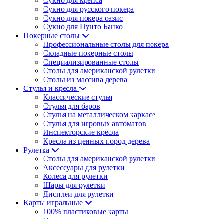
Сукно для крепса
Сукно для русского покера
Сукно для покера оазис
Сукно для Пунто Банко
Покерные столы
Профессиональные столы для покера
Складные покерные столы
Специализированные столы
Столы для американской рулетки
Столы из массива дерева
Стулья и кресла
Классические стулья
Стулья для баров
Стулья на металлическом каркасе
Стулья для игровых автоматов
Инспекторские кресла
Кресла из ценных пород дерева
Рулетка
Столы для американской рулетки
Аксессуары для рулетки
Колеса для рулетки
Шары для рулетки
Дисплеи для рулетки
Карты игральные
100% пластиковые карты