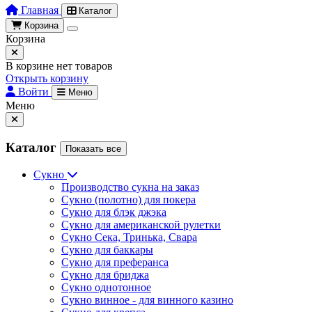
Главная
Каталог
Корзина
Корзина
В корзине нет товаров
Открыть корзину
Войти
Меню
Меню
Каталог
Показать все
Сукно
Производство сукна на заказ
Сукно (полотно) для покера
Сукно для блэк джэка
Сукно для американской рулетки
Сукно Сека, Тринька, Свара
Сукно для баккары
Сукно для преферанса
Сукно для бриджа
Сукно однотонное
Сукно винное - для винного казино