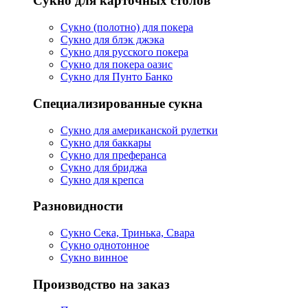
Сукно для карточных столов
Сукно (полотно) для покера
Сукно для блэк джэка
Сукно для русского покера
Сукно для покера оазис
Сукно для Пунто Банко
Специализированные сукна
Сукно для американской рулетки
Сукно для баккары
Сукно для преферанса
Сукно для бриджа
Сукно для крепса
Разновидности
Сукно Сека, Тринька, Свара
Сукно однотонное
Сукно винное
Производство на заказ