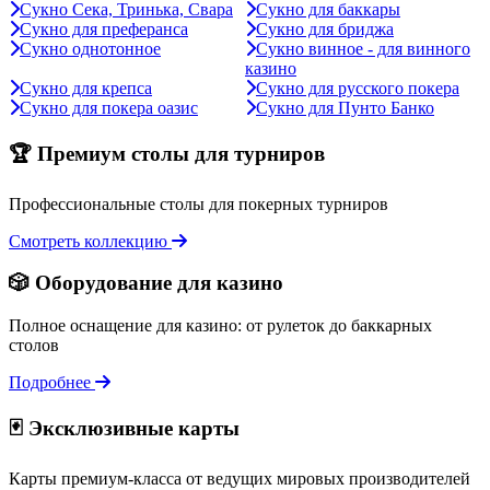
Сукно Сека, Тринька, Свара
Сукно для баккары
Сукно для преферанса
Сукно для бриджа
Сукно однотонное
Сукно винное - для винного
казино
Сукно для крепса
Сукно для русского покера
Сукно для покера оазис
Сукно для Пунто Банко
🏆 Премиум столы для турниров
Профессиональные столы для покерных турниров
Смотреть коллекцию
🎲 Оборудование для казино
Полное оснащение для казино: от рулеток до баккарных
столов
Подробнее
🃏 Эксклюзивные карты
Карты премиум-класса от ведущих мировых производителей