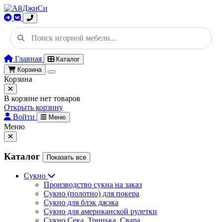
Главная
Каталог
Корзина
Корзина
В корзине нет товаров
Открыть корзину
Войти
Меню
Меню
Каталог
Показать все
Сукно
Производство сукна на заказ
Сукно (полотно) для покера
Сукно для блэк джэка
Сукно для американской рулетки
Сукно Сека, Тринька, Свара