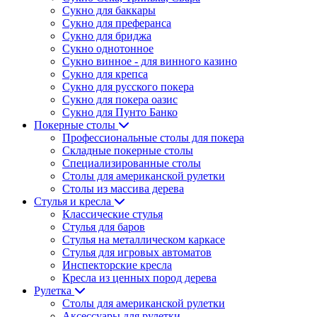
Сукно для баккары
Сукно для преферанса
Сукно для бриджа
Сукно однотонное
Сукно винное - для винного казино
Сукно для крепса
Сукно для русского покера
Сукно для покера оазис
Сукно для Пунто Банко
Покерные столы
Профессиональные столы для покера
Складные покерные столы
Специализированные столы
Столы для американской рулетки
Столы из массива дерева
Стулья и кресла
Классические стулья
Стулья для баров
Стулья на металлическом каркасе
Стулья для игровых автоматов
Инспекторские кресла
Кресла из ценных пород дерева
Рулетка
Столы для американской рулетки
Аксессуары для рулетки