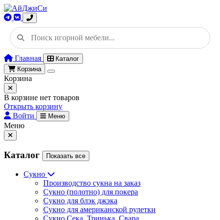
Главная
Каталог
Корзина
Корзина
В корзине нет товаров
Открыть корзину
Войти
Меню
Меню
Каталог
Показать все
Сукно
Производство сукна на заказ
Сукно (полотно) для покера
Сукно для блэк джэка
Сукно для американской рулетки
Сукно Сека, Тринька, Свара