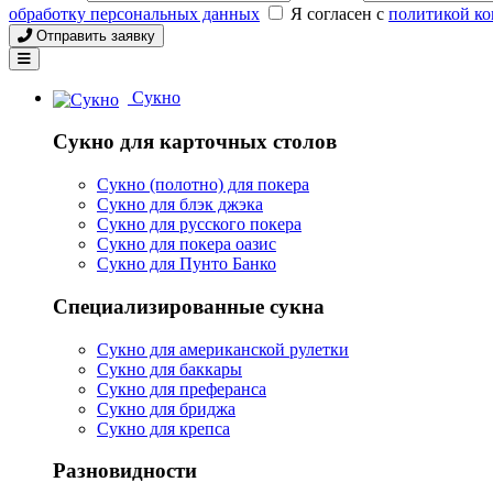
обработку персональных данных
Я согласен с
политикой к
Отправить заявку
Сукно
Сукно для карточных столов
Сукно (полотно) для покера
Сукно для блэк джэка
Сукно для русского покера
Сукно для покера оазис
Сукно для Пунто Банко
Специализированные сукна
Сукно для американской рулетки
Сукно для баккары
Сукно для преферанса
Сукно для бриджа
Сукно для крепса
Разновидности