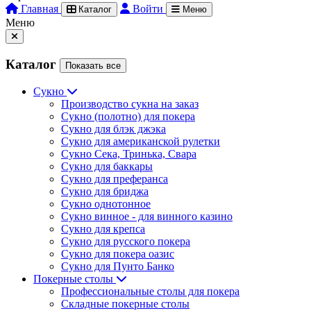
Главная
Войти
Каталог
Меню
Меню
Каталог
Показать все
Сукно
Производство сукна на заказ
Сукно (полотно) для покера
Сукно для блэк джэка
Сукно для американской рулетки
Сукно Сека, Тринька, Свара
Сукно для баккары
Сукно для преферанса
Сукно для бриджа
Сукно однотонное
Сукно винное - для винного казино
Сукно для крепса
Сукно для русского покера
Сукно для покера оазис
Сукно для Пунто Банко
Покерные столы
Профессиональные столы для покера
Складные покерные столы