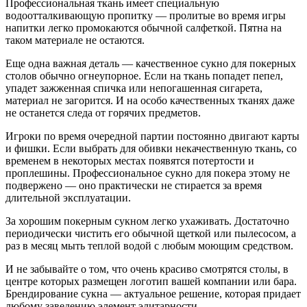
Профессиональная ткань имеет специальную
водоотталкивающую пропитку — пролитые во время игры
напитки легко промокаются обычной салфеткой. Пятна на
таком материале не остаются.
Еще одна важная деталь — качественное сукно для покерных
столов обычно огнеупорное. Если на ткань попадет пепел,
упадет зажженная спичка или непогашенная сигарета,
материал не загорится. И на особо качественных тканях даже
не останется следа от горячих предметов.
Игроки по время очередной партии постоянно двигают карты
и фишки. Если выбрать для обивки некачественную ткань, со
временем в некоторых местах появятся потертости и
проплешины. Профессиональное сукно для покера этому не
подвержено — оно практически не стирается за время
длительной эксплуатации.
За хорошим покерным сукном легко ухаживать. Достаточно
периодически чистить его обычной щеткой или пылесосом, а
раз в месяц мыть теплой водой с любым моющим средством.
И не забывайте о том, что очень красиво смотрятся столы, в
центре которых размещен логотип вашей компании или бара.
Брендирование сукна — актуальное решение, которая придает
любому заведению элемент элитарности.