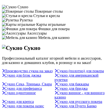
Сукно
Покерные столы
Стулья и кресла
Рулетка
Карты игральные
Фишки для покера
Аксессуары
Мебель для казино
Сукно
Профессиональный каталог игорной мебели и аксессуаров,
для казино и домашних клубов, в розницу и на заказ!
Производство сукна на заказ
Сукно (полотно) для покера
Сукно для блэк джэка
Сукно для американской
рулетки
Сукно Сека, Тринька, Свара
Сукно для баккары
Сукно для преферанса
Сукно для бриджа
Сукно однотонное
Сукно винное - для винного
казино
Сукно для крепса
Сукно для русского покера
Сукно для покера оазис
Сукно для Пунто Банко