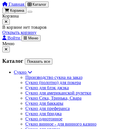
Главная
Каталог
Корзина
Корзина
В корзине нет товаров
Открыть корзину
Войти
Меню
Меню
Каталог
Показать все
Сукно
Производство сукна на заказ
Сукно (полотно) для покера
Сукно для блэк джэка
Сукно для американской рулетки
Сукно Сека, Тринька, Свара
Сукно для баккары
Сукно для преферанса
Сукно для бриджа
Сукно однотонное
Сукно винное - для винного казино