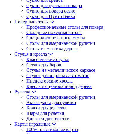
Сукно для крепса
Сукно для русского покера
Сукно для покера оазис
Сукно для Пунто Банко
Покерные столы
Профессиональные столы для покера
Складные покерные столы
Специализированные столы
Столы для американской рулетки
Столы из массива дерева
Стулья и кресла
Классические стулья
Стулья для баров
Стулья на металлическом каркасе
Стулья для игровых автоматов
Инспекторские кресла
Кресла из ценных пород дерева
Рулетка
Столы для американской рулетки
Аксессуары для рулетки
Колеса для рулетки
Шары для рулетки
Дисплеи для рулетки
Карты игральные
100% пластиковые карты