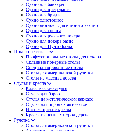
Сукно для баккары
Сукно для преферанса
Сукно для бриджа
Сукно однотонное
Сукно винное - для винного казино
Сукно для крепса
Сукно для русского покера
Сукно для покера оазис
Сукно для Пунто Банко
Покерные столы
Профессиональные столы для покера
Складные покерные столы
Специализированные столы
Столы для американской рулетки
Столы из массива дерева
Стулья и кресла
Классические стулья
Стулья для баров
Стулья на металлическом каркасе
Стулья для игровых автоматов
Инспекторские кресла
Кресла из ценных пород дерева
Рулетка
Столы для американской рулетки
Аксессуары для рулетки