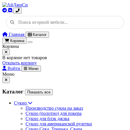
Главная
Каталог
Корзина
Корзина
В корзине нет товаров
Открыть корзину
Войти
Меню
Меню
Каталог
Показать все
Сукно
Производство сукна на заказ
Сукно (полотно) для покера
Сукно для блэк джэка
Сукно для американской рулетки
Сукно Сека, Тринька, Свара