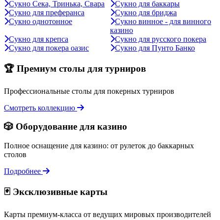
Сукно Сека, Тринька, Свара
Сукно для баккары
Сукно для преферанса
Сукно для бриджа
Сукно однотонное
Сукно винное - для винного
казино
Сукно для крепса
Сукно для русского покера
Сукно для покера оазис
Сукно для Пунто Банко
🏆 Премиум столы для турниров
Профессиональные столы для покерных турниров
Смотреть коллекцию
🎲 Оборудование для казино
Полное оснащение для казино: от рулеток до баккарных
столов
Подробнее
🃏 Эксклюзивные карты
Карты премиум-класса от ведущих мировых производителей