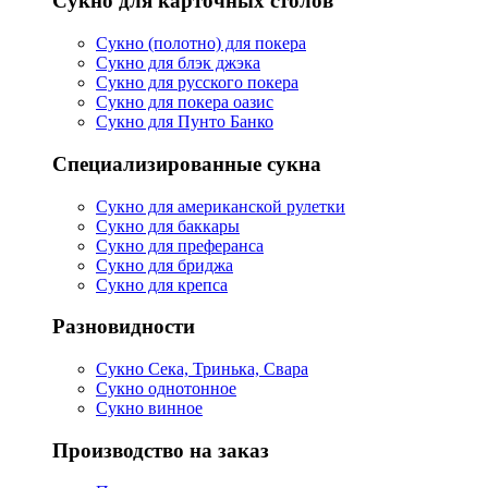
Сукно для карточных столов
Сукно (полотно) для покера
Сукно для блэк джэка
Сукно для русского покера
Сукно для покера оазис
Сукно для Пунто Банко
Специализированные сукна
Сукно для американской рулетки
Сукно для баккары
Сукно для преферанса
Сукно для бриджа
Сукно для крепса
Разновидности
Сукно Сека, Тринька, Свара
Сукно однотонное
Сукно винное
Производство на заказ