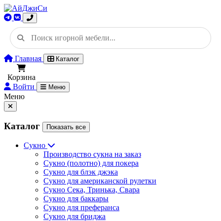
Главная
Каталог
Корзина
Войти
Меню
Меню
Каталог
Показать все
Сукно
Производство сукна на заказ
Сукно (полотно) для покера
Сукно для блэк джэка
Сукно для американской рулетки
Сукно Сека, Тринька, Свара
Сукно для баккары
Сукно для преферанса
Сукно для бриджа