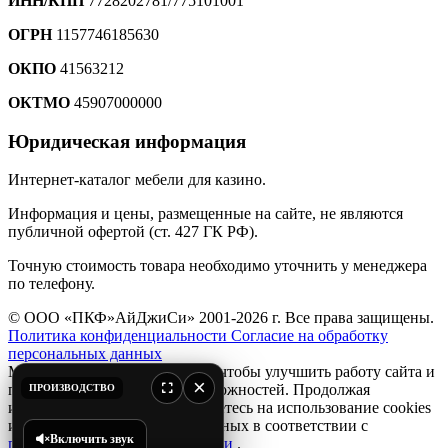
ИНН/КПП
7728202781/775101001
ОГРН
1157746185630
ОКПО
41563212
ОКТМО
45907000000
Юридическая информация
Интернет-каталог мебели для казино.
Информация и цены, размещенные на сайте, не являются
публичной офертой (ст. 427 ГК РФ).
Точную стоимость товара необходимо уточнить у менеджера
по телефону.
© ООО «ПКФ»АйДжиСи» 2001-2026 г. Все права защищены.
Политика конфиденциальности
Согласие на обработку
персональных данных
Мы используем файлы
cookie
, чтобы улучшить работу сайта и
×
предоставить вам больше возможностей. Продолжая
ПРОИЗВОДСТВО
использовать сайт, вы соглашаетесь на использование cookies
и обработку персональных данных в соответствии с
Включить звук
политикой конфиденциальности
.