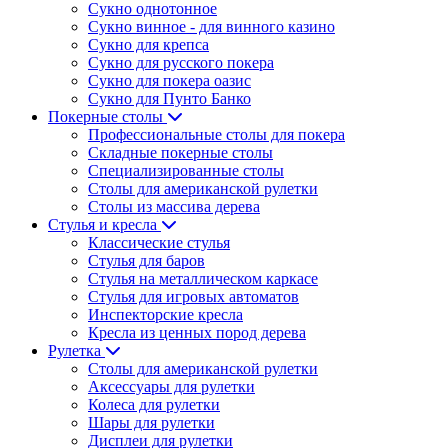
Сукно однотонное
Сукно винное - для винного казино
Сукно для крепса
Сукно для русского покера
Сукно для покера оазис
Сукно для Пунто Банко
Покерные столы
Профессиональные столы для покера
Складные покерные столы
Специализированные столы
Столы для американской рулетки
Столы из массива дерева
Стулья и кресла
Классические стулья
Стулья для баров
Стулья на металлическом каркасе
Стулья для игровых автоматов
Инспекторские кресла
Кресла из ценных пород дерева
Рулетка
Столы для американской рулетки
Аксессуары для рулетки
Колеса для рулетки
Шары для рулетки
Дисплеи для рулетки