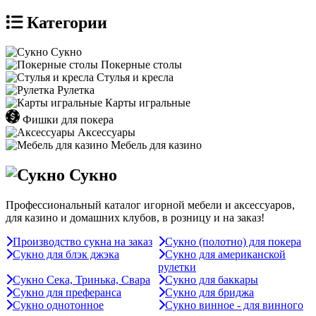
Категории
Сукно
Покерные столы
Стулья и кресла
Рулетка
Карты игральные
Фишки для покера
Аксессуары
Мебель для казино
Сукно
Профессиональный каталог игорной мебели и аксессуаров,
для казино и домашних клубов, в розницу и на заказ!
Производство сукна на заказ
Сукно (полотно) для покера
Сукно для блэк джэка
Сукно для американской
рулетки
Сукно Сека, Тринька, Свара
Сукно для баккары
Сукно для преферанса
Сукно для бриджа
Сукно однотонное
Сукно винное - для винного