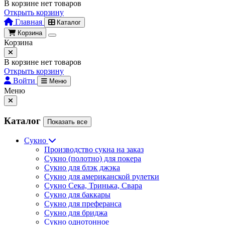
В корзине нет товаров
Открыть корзину
Главная
Каталог
Корзина
Корзина
В корзине нет товаров
Открыть корзину
Войти
Меню
Меню
Каталог
Показать все
Сукно
Производство сукна на заказ
Сукно (полотно) для покера
Сукно для блэк джэка
Сукно для американской рулетки
Сукно Сека, Тринька, Свара
Сукно для баккары
Сукно для преферанса
Сукно для бриджа
Сукно однотонное