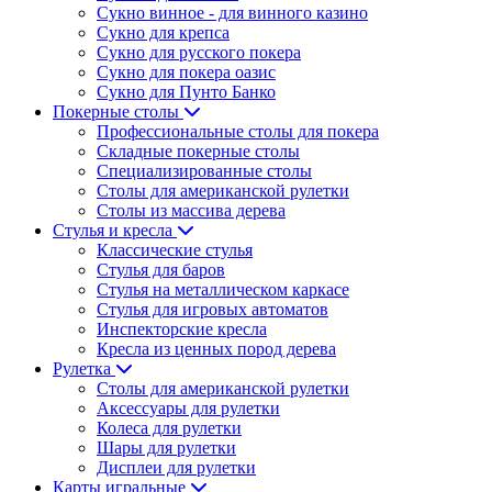
Сукно винное - для винного казино
Сукно для крепса
Сукно для русского покера
Сукно для покера оазис
Сукно для Пунто Банко
Покерные столы
Профессиональные столы для покера
Складные покерные столы
Специализированные столы
Столы для американской рулетки
Столы из массива дерева
Стулья и кресла
Классические стулья
Стулья для баров
Стулья на металлическом каркасе
Стулья для игровых автоматов
Инспекторские кресла
Кресла из ценных пород дерева
Рулетка
Столы для американской рулетки
Аксессуары для рулетки
Колеса для рулетки
Шары для рулетки
Дисплеи для рулетки
Карты игральные