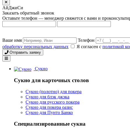
АйДжиСи
Заказать обратный звонок
Оставьте телефон — менеджер свяжется с вами и проконсульти
Ваше имя
Телефон
обработку персональных данных
Я согласен с
политикой к
Отправить заявку
Сукно
Сукно для карточных столов
Сукно (полотно) для покера
Сукно для блэк джэка
Сукно для русского покера
Сукно для покера оазис
Сукно для Пунто Банко
Специализированные сукна