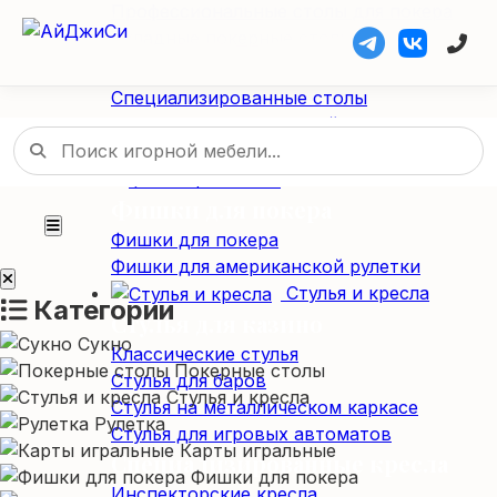
Профессиональные столы для покера
Складные покерные столы
Специализированные столы
Специализированные столы
Столы для американской рулетки
Столы из массива дерева
Фишки / Жетоны
Фишки для покера
Фишки для покера
Фишки для американской рулетки
Стулья и кресла
Категории
Стулья для казино
Сукно
Классические стулья
Покерные столы
Стулья для баров
Стулья и кресла
Стулья на металлическом каркасе
Рулетка
Стулья для игровых автоматов
Карты игральные
Специализированные кресла
Фишки для покера
Инспекторские кресла