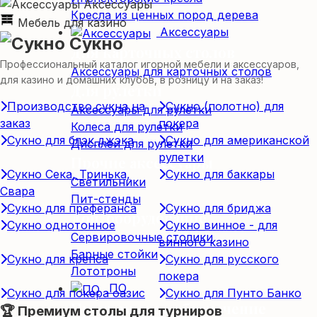
Аксессуары
Кресла из ценных пород дерева
Мебель для казино
Аксессуары
Сукно
Для карточных столов
Профессиональный каталог игорной мебели и аксессуаров,
Аксессуары для карточных столов
для казино и домашних клубов, в розницу и на заказ!
Для рулетки
Производство сукна на
Сукно (полотно) для
Аксессуары для рулетки
заказ
покера
Колеса для рулетки
Сукно для блэк джэка
Сукно для американской
Дисплеи для рулетки
рулетки
Прочие аксессуары
Сукно Сека, Тринька,
Сукно для баккары
Светильники
Свара
Пит-стенды
Сукно для преферанса
Сукно для бриджа
Доп. оборудование
Сукно однотонное
Сукно винное - для
Сервировочные столики
винного казино
Барные стойки
Сукно для крепса
Сукно для русского
Лототроны
покера
ПО
Сукно для покера оазис
Сукно для Пунто Банко
Программное обеспечение
🏆 Премиум столы для турниров