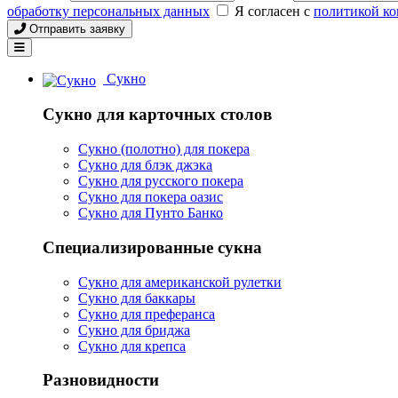
обработку персональных данных
Я согласен с
политикой к
Отправить заявку
Сукно
Сукно для карточных столов
Сукно (полотно) для покера
Сукно для блэк джэка
Сукно для русского покера
Сукно для покера оазис
Сукно для Пунто Банко
Специализированные сукна
Сукно для американской рулетки
Сукно для баккары
Сукно для преферанса
Сукно для бриджа
Сукно для крепса
Разновидности