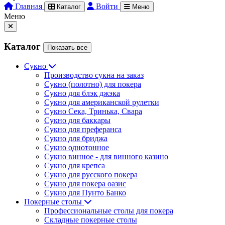
Главная
Войти
Каталог
Меню
Меню
Каталог
Показать все
Сукно
Производство сукна на заказ
Сукно (полотно) для покера
Сукно для блэк джэка
Сукно для американской рулетки
Сукно Сека, Тринька, Свара
Сукно для баккары
Сукно для преферанса
Сукно для бриджа
Сукно однотонное
Сукно винное - для винного казино
Сукно для крепса
Сукно для русского покера
Сукно для покера оазис
Сукно для Пунто Банко
Покерные столы
Профессиональные столы для покера
Складные покерные столы