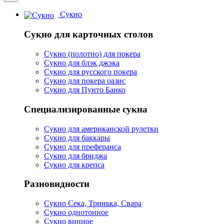
Сукно
Сукно для карточных столов
Сукно (полотно) для покера
Сукно для блэк джэка
Сукно для русского покера
Сукно для покера оазис
Сукно для Пунто Банко
Специализированные сукна
Сукно для американской рулетки
Сукно для баккары
Сукно для преферанса
Сукно для бриджа
Сукно для крепса
Разновидности
Сукно Сека, Тринька, Свара
Сукно однотонное
Сукно винное