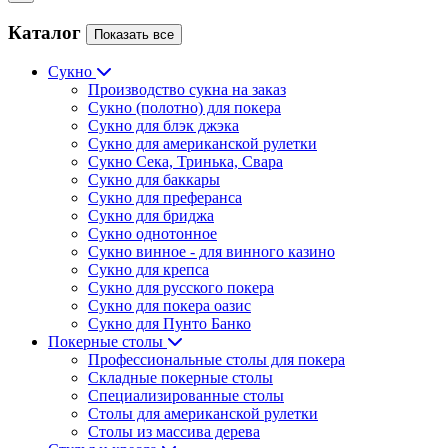
Каталог
Показать все
Сукно
Производство сукна на заказ
Сукно (полотно) для покера
Сукно для блэк джэка
Сукно для американской рулетки
Сукно Сека, Тринька, Свара
Сукно для баккары
Сукно для преферанса
Сукно для бриджа
Сукно однотонное
Сукно винное - для винного казино
Сукно для крепса
Сукно для русского покера
Сукно для покера оазис
Сукно для Пунто Банко
Покерные столы
Профессиональные столы для покера
Складные покерные столы
Специализированные столы
Столы для американской рулетки
Столы из массива дерева