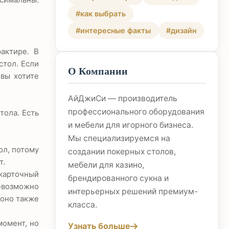
#как выбрать
#интересные факты
#дизайн
актире. В
стол. Если
О Компании
 вы хотите
АйДжиСи — производитель
профессионального оборудования
тола. Есть
и мебели для игорного бизнеса.
Мы специализируемся на
ол, потому
создании покерных столов,
т.
мебели для казино,
 карточный
брендированного сукна и
невозможно
интерьерных решений премиум-
 оно также
класса.
момент, но
Узнать больше