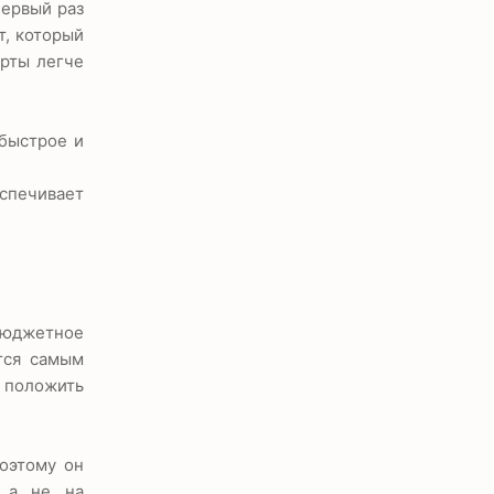
первый раз
т, который
арты легче
 быстрое и
спечивает
бюджетное
тся самым
е положить
поэтому он
, а не на