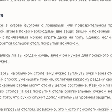
ов
же в кузове фургона с лошадьми или подозрительном тр
ой игры в покер необходимы две вещи: фишки и покерный 
 с приятелями можно играть даже на полу. Однако, если
обится большой стол, покрытый войлоком.
ались ли вы когда-нибудь, зачем он нужен для покерного с
укне:
 карты на обычном столе, ему нужно вытянуть руки через ст
ый способ уменьшить трение, облегчая каждому раздачу кар
окерные столы могут стоить целое состояние. Казино или
оих столов, а без покрытия стола оригинальным сукном 
о того, что сукно служит дополнительным уровнем защиты,
за игровым столом. Возможно, это чисто психологический 