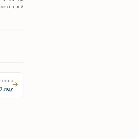
иметь свой
статья
3 году