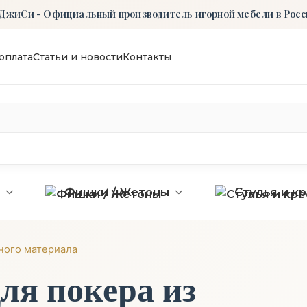
ДжиСи - Официальный производитель игорной мебели в Росс
оплата
Статьи и новости
Контакты
ы
Фишки / Жетоны
Стулья и к
ного материала
ля покера из