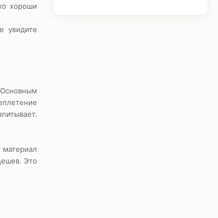
ко хороши
е увидите
 Основным
реплетение
впитывает.
т материал
дешев. Это