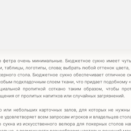
го фетра очень минимальные. Бюджетное сукно имеет чут
, таблицы, логотипы, слова; выбрать любой оттенок цвета,
керного стола. Бюджетное сукно обеспечивает отличное 
особым подкладочным слоем ткани, что придает подобному 
иальной пропиткой соткано таким образом, чтобы прот
щения от пролитых напитков или случайных загрязнений.
р или небольших карточных залов, для которых не нужны
е удовлетворяет всем запросам игроков и владельцев стола
сукна из искусственного велюра для покерных столов на
ачально, а возможности разнообразия цветовых решений ма