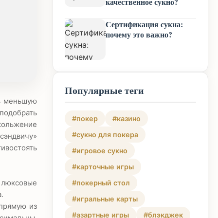
качественное сукно?
Сертификация сукна:
почему это важно?
Популярные теги
ь меньшую
 подобрать
#покер
#казино
скольжение
#сукно для покера
«сэндвичу»
ивостоять
#игровое сукно
#карточные игры
 люксовые
#покерный стол
.
#игральные карты
прямую из
#азартные игры
#блэкджек
ксимальны.