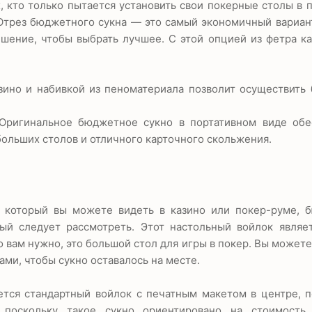
, кто только пытается установить свои покерные столы в 
 Отрез бюджетного сукна — это самый экономичный вариан
шение, чтобы выбрать лучшее. С этой опцией из фетра к
зино и набивкой из пеноматериала позволит осуществить
Оригинальное бюджетное сукно в портативном виде обе
больших столов и отличного карточного скольжения.
, который вы можете видеть в казино или покер-руме, 
ый следует рассмотреть. Этот настольный войлок являе
то вам нужно, это большой стол для игры в покер. Вы может
ами, чтобы сукно оставалось на месте.
ется стандартный войлок с печатным макетом в центре, 
 поскольку такое сукно ориентировано на стоимость