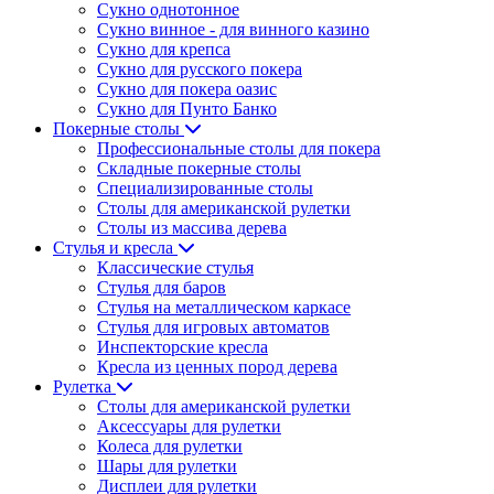
Сукно однотонное
Сукно винное - для винного казино
Сукно для крепса
Сукно для русского покера
Сукно для покера оазис
Сукно для Пунто Банко
Покерные столы
Профессиональные столы для покера
Складные покерные столы
Специализированные столы
Столы для американской рулетки
Столы из массива дерева
Стулья и кресла
Классические стулья
Стулья для баров
Стулья на металлическом каркасе
Стулья для игровых автоматов
Инспекторские кресла
Кресла из ценных пород дерева
Рулетка
Столы для американской рулетки
Аксессуары для рулетки
Колеса для рулетки
Шары для рулетки
Дисплеи для рулетки