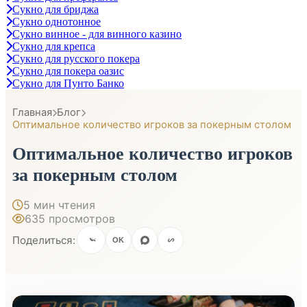
Сукно для бриджа
Сукно однотонное
Сукно винное - для винного казино
Сукно для крепса
Сукно для русского покера
Сукно для покера оазис
Сукно для Пунто Банко
Главная
Блог
Оптимальное количество игроков за покерным столом
Оптимальное количество игроков
за покерным столом
5 мин чтения
635 просмотров
Поделиться:
OK