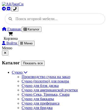
Главная
Каталог
Корзина
Войти
Меню
Меню
Каталог
Показать все
Сукно
Производство сукна на заказ
Сукно (полотно) для покера
Сукно для блэк джэка
Сукно для американской рулетки
Сукно Сека, Тринька, Свара
Сукно для баккары
Сукно для преферанса
Сукно для бриджа