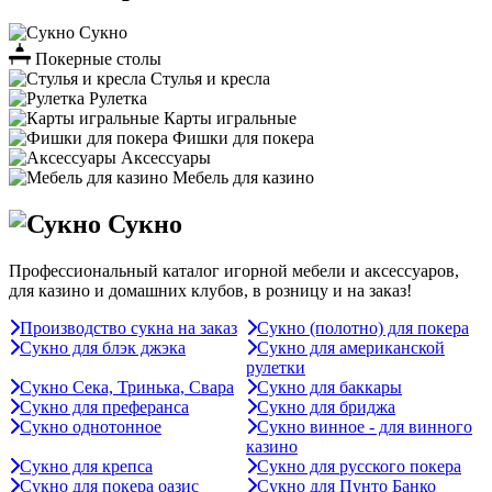
Сукно
Покерные столы
Стулья и кресла
Рулетка
Карты игральные
Фишки для покера
Аксессуары
Мебель для казино
Сукно
Профессиональный каталог игорной мебели и аксессуаров,
для казино и домашних клубов, в розницу и на заказ!
Производство сукна на заказ
Сукно (полотно) для покера
Сукно для блэк джэка
Сукно для американской
рулетки
Сукно Сека, Тринька, Свара
Сукно для баккары
Сукно для преферанса
Сукно для бриджа
Сукно однотонное
Сукно винное - для винного
казино
Сукно для крепса
Сукно для русского покера
Сукно для покера оазис
Сукно для Пунто Банко