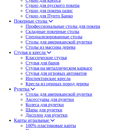
Сукно для крепса
Сукно для русского покера
Сукно для покера оазис
Сукно для Пунто Банко
Покерные столы
Профессиональные столы для покера
Складные покерные столы
Специализированные столы
Столы для американской рулетки
Столы из массива дерева
Стулья и кресла
Классические стулья
Стулья для баров
Стулья на металлическом каркасе
Стулья для игровых автоматов
Инспекторские кресла
Кресла из ценных пород дерева
Рулетка
Столы для американской рулетки
Аксессуары для рулетки
Колеса для рулетки
Шары для рулетки
Дисплеи для рулетки
Карты игральные
100% пластиковые карты