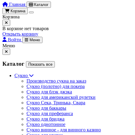
Главная
Каталог
Корзина
Корзина
В корзине нет товаров
Открыть корзину
Войти
Меню
Меню
Каталог
Показать все
Сукно
Производство сукна на заказ
Сукно (полотно) для покера
Сукно для блэк джэка
Сукно для американской рулетки
Сукно Сека, Тринька, Свара
Сукно для баккары
Сукно для преферанса
Сукно для бриджа
Сукно однотонное
Сукно винное - для винного казино