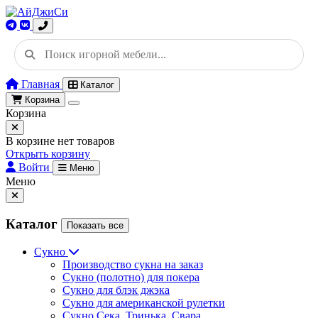
Главная
Каталог
Корзина
Корзина
В корзине нет товаров
Открыть корзину
Войти
Меню
Меню
Каталог
Показать все
Сукно
Производство сукна на заказ
Сукно (полотно) для покера
Сукно для блэк джэка
Сукно для американской рулетки
Сукно Сека, Тринька, Свара