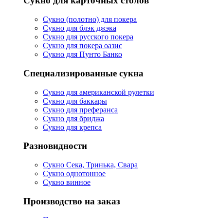
Сукно для карточных столов
Сукно (полотно) для покера
Сукно для блэк джэка
Сукно для русского покера
Сукно для покера оазис
Сукно для Пунто Банко
Специализированные сукна
Сукно для американской рулетки
Сукно для баккары
Сукно для преферанса
Сукно для бриджа
Сукно для крепса
Разновидности
Сукно Сека, Тринька, Свара
Сукно однотонное
Сукно винное
Производство на заказ