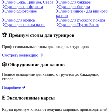
Сукно Сека, Тринька, Свара
Сукно для баккары
Сукно для преферанса
Сукно для бриджа
Сукно однотонное
Сукно винное - для винного
казино
Сукно для крепса
Сукно для русского покера
Сукно для покера оазис
Сукно для Пунто Банко
🏆 Премиум столы для турниров
Профессиональные столы для покерных турниров
Смотреть коллекцию
🎲 Оборудование для казино
Полное оснащение для казино: от рулеток до баккарных
столов
Подробнее
🃏 Эксклюзивные карты
Карты премиум-класса от ведущих мировых производителей