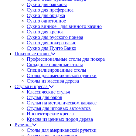
Сукно для баккары
Сукно для преферанса
Сукно для бриджа
Сукно однотонное
Сукно винное - для винного казино
Сукно для крепса
Сукно для русского покера
Сукно для покера оазис
Сукно для Пунто Банко
Покерные столы
Профессиональные столы для покера
Складные покерные столы
Специализированные столы
Столы для американской рулетки
Столы из массива дерева
Стулья и кресла
Классические стулья
Стулья для баров
Стулья на металлическом каркасе
Стулья для игровых автоматов
Инспекторские кресла
Кресла из ценных пород дерева
Рулетка
Столы для американской рулетки
Аксессуары для рулетки