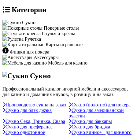
Категории
Сукно
Покерные столы
Стулья и кресла
Рулетка
Карты игральные
Фишки для покера
Аксессуары
Мебель для казино
Сукно
Профессиональный каталог игорной мебели и аксессуаров,
для казино и домашних клубов, в розницу и на заказ!
Производство сукна на заказ
Сукно (полотно) для покера
Сукно для блэк джэка
Сукно для американской
рулетки
Сукно Сека, Тринька, Свара
Сукно для баккары
Сукно для преферанса
Сукно для бриджа
Сукно однотонное
Сукно винное - для винного