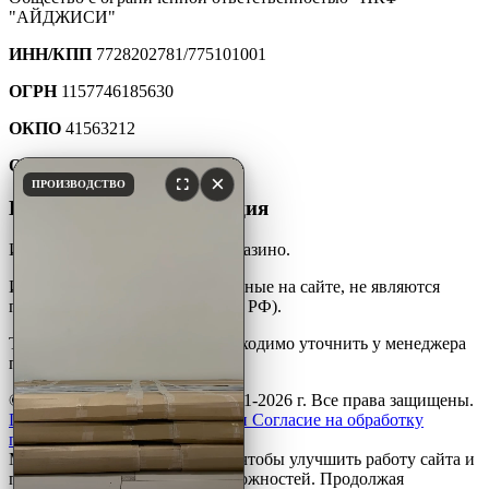
"АЙДЖИСИ"
ИНН/КПП
7728202781/775101001
ОГРН
1157746185630
ОКПО
41563212
ОКТМО
45907000000
×
ПРОИЗВОДСТВО
Юридическая информация
Интернет-каталог мебели для казино.
Информация и цены, размещенные на сайте, не являются
публичной офертой (ст. 427 ГК РФ).
Точную стоимость товара необходимо уточнить у менеджера
по телефону.
© ООО «ПКФ»АйДжиСи» 2001-2026 г. Все права защищены.
Политика конфиденциальности
Согласие на обработку
персональных данных
Мы используем файлы
cookie
, чтобы улучшить работу сайта и
предоставить вам больше возможностей. Продолжая