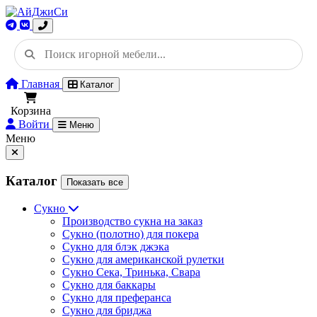
Главная
Каталог
Корзина
Войти
Меню
Меню
Каталог
Показать все
Сукно
Производство сукна на заказ
Сукно (полотно) для покера
Сукно для блэк джэка
Сукно для американской рулетки
Сукно Сека, Тринька, Свара
Сукно для баккары
Сукно для преферанса
Сукно для бриджа