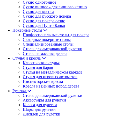
Сукно однотонное
Сукно винное - для винного казино
Сукно для крепса
Сукно для русского покера
Сукно для покера оазис
Сукно для Пунто Банко
Покерные столы
Профессиональные столы для покера
Складные покерные столы
Специализированные столы
Столы для американской рулетки
Столы из массива дерева
Стулья и кресла
Классические стулья
Стулья для баров
Стулья на металлическом каркасе
Стулья для игровых автоматов
Инспекторские кресла
Кресла из ценных пород дерева
Рулетка
Столы для американской рулетки
Аксессуары для рулетки
Колеса для рулетки
Шары для рулетки
Дисплеи для рулетки