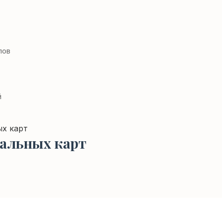
лов
й
ых карт
альных карт