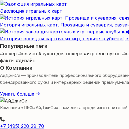
Эволюция игральных карт
История игральных карт. Прозвища и суеверия, связа
История залов для карточных игр, первые клубы-кафе
Популярные теги
#покер
#казино
#сукно для покера
#игровое сукно
#к
факты
#дизайн
О Компании
АйДжиСи — производитель профессионального оборудования 
брендированного сукна и интерьерных решений премиум-кла
Узнать больше
Компания «ПКФ»АйДжиСи» знаменита среди изготовителей игр
+7 (495) 220-29-70