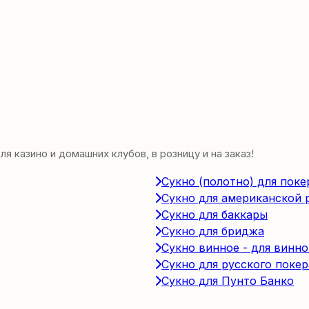
 казино и домашних клубов, в розницу и на заказ!
Сукно (полотно) для поке
Сукно для американской 
Сукно для баккары
Сукно для бриджа
Сукно винное - для винно
Сукно для русского покер
Сукно для Пунто Банко