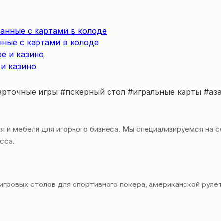
нные с картами в колоде
 и казино
арточные игры
#покерный стол
#игральные карты
#аз
и мебели для игорного бизнеса. Мы специализируемся на со
сса.
овых столов для спортивного покера, американской рулетки