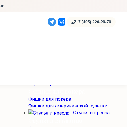
Карты для казино
ии!
100% пластиковые карты
Полупластиковые карты
+7 (495) 220-29-70
Столы
Карточные столы
Профессиональные столы для покера
Складные покерные столы
Специализированные столы
Специализированные столы
Столы для американской рулетки
Столы из массива дерева
Фишки / Жетоны
Фишки для покера
Фишки для покера
Фишки для американской рулетки
Стулья и кресла
Стулья для казино