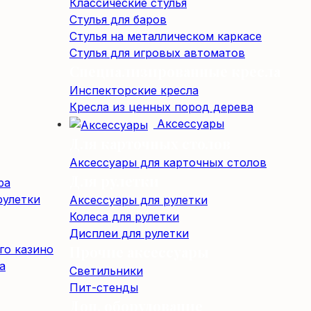
Классические стулья
Стулья для баров
Стулья на металлическом каркасе
Стулья для игровых автоматов
Специализированные кресла
Инспекторские кресла
Кресла из ценных пород дерева
Аксессуары
Для карточных столов
Аксессуары для карточных столов
Для рулетки
ра
рулетки
Аксессуары для рулетки
Колеса для рулетки
Дисплеи для рулетки
го казино
Прочие аксессуары
а
Светильники
Пит-стенды
Доп. оборудование