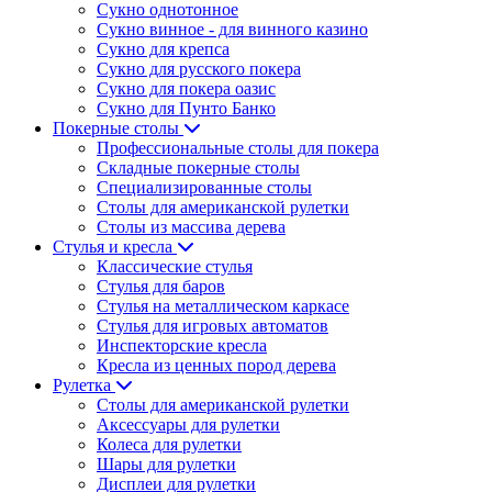
Сукно однотонное
Сукно винное - для винного казино
Сукно для крепса
Сукно для русского покера
Сукно для покера оазис
Сукно для Пунто Банко
Покерные столы
Профессиональные столы для покера
Складные покерные столы
Специализированные столы
Столы для американской рулетки
Столы из массива дерева
Стулья и кресла
Классические стулья
Стулья для баров
Стулья на металлическом каркасе
Стулья для игровых автоматов
Инспекторские кресла
Кресла из ценных пород дерева
Рулетка
Столы для американской рулетки
Аксессуары для рулетки
Колеса для рулетки
Шары для рулетки
Дисплеи для рулетки