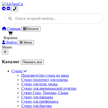
Главная
Каталог
Корзина
Войти
Меню
Меню
Каталог
Показать все
Сукно
Производство сукна на заказ
Сукно (полотно) для покера
Сукно для блэк джэка
Сукно для американской рулетки
Сукно Сека, Тринька, Свара
Сукно для баккары
Сукно для преферанса
Сукно для бриджа