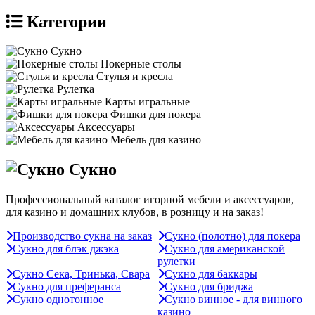
Категории
Сукно
Покерные столы
Стулья и кресла
Рулетка
Карты игральные
Фишки для покера
Аксессуары
Мебель для казино
Сукно
Профессиональный каталог игорной мебели и аксессуаров,
для казино и домашних клубов, в розницу и на заказ!
Производство сукна на заказ
Сукно (полотно) для покера
Сукно для блэк джэка
Сукно для американской
рулетки
Сукно Сека, Тринька, Свара
Сукно для баккары
Сукно для преферанса
Сукно для бриджа
Сукно однотонное
Сукно винное - для винного
казино