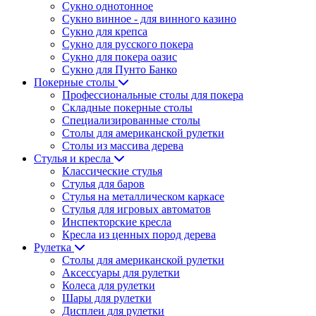
Сукно однотонное
Сукно винное - для винного казино
Сукно для крепса
Сукно для русского покера
Сукно для покера оазис
Сукно для Пунто Банко
Покерные столы
Профессиональные столы для покера
Складные покерные столы
Специализированные столы
Столы для американской рулетки
Столы из массива дерева
Стулья и кресла
Классические стулья
Стулья для баров
Стулья на металлическом каркасе
Стулья для игровых автоматов
Инспекторские кресла
Кресла из ценных пород дерева
Рулетка
Столы для американской рулетки
Аксессуары для рулетки
Колеса для рулетки
Шары для рулетки
Дисплеи для рулетки