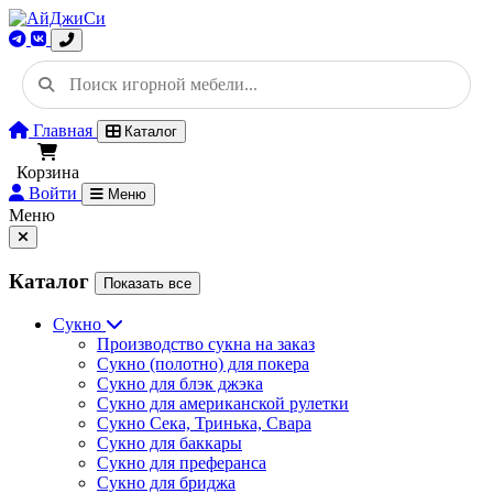
Главная
Каталог
Корзина
Войти
Меню
Меню
Каталог
Показать все
Сукно
Производство сукна на заказ
Сукно (полотно) для покера
Сукно для блэк джэка
Сукно для американской рулетки
Сукно Сека, Тринька, Свара
Сукно для баккары
Сукно для преферанса
Сукно для бриджа