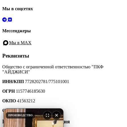
Мы в соцсетях
Мессенджеры
Мы в MAX
Реквизиты
Общество с ограниченной ответственностью "ПКФ
"АЙДЖИСИ"
ИНН/КПП
7728202781/775101001
ОГРН
1157746185630
ОКПО
41563212
ОКТМО
45907000000
×
ПРОИЗВОДСТВО
Юридическая информация