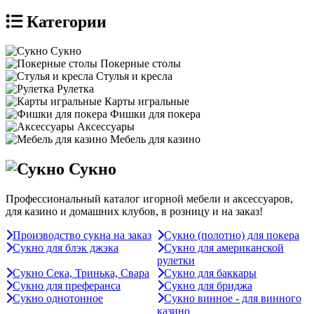
Категории
Сукно
Покерные столы
Стулья и кресла
Рулетка
Карты игральные
Фишки для покера
Аксессуары
Мебель для казино
Сукно
Профессиональный каталог игорной мебели и аксессуаров,
для казино и домашних клубов, в розницу и на заказ!
Производство сукна на заказ
Сукно (полотно) для покера
Сукно для блэк джэка
Сукно для американской
рулетки
Сукно Сека, Тринька, Свара
Сукно для баккары
Сукно для преферанса
Сукно для бриджа
Сукно однотонное
Сукно винное - для винного
казино